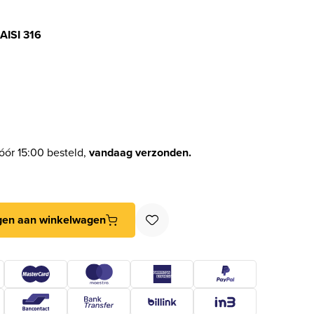
AISI 316
óór 15:00 besteld,
vandaag verzonden.
s AISI 316 aantal
gen aan winkelwagen