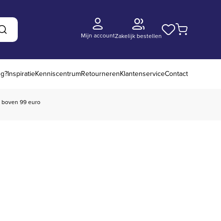
Mijn account
Zakelijk bestellen
Zoeken
ng?
Inspiratie
Kenniscentrum
Retourneren
Klantenservice
Contact
boven 99 euro