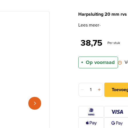
Harpsluiting 20 mm rvs 
Lees meer
38,75
Per stuk
Op voorraad
V
DX Harpsluiting 20 mm rv
Toevoe