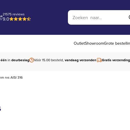
Zoek op website
21575 reviews
9.0
Outlet
Showroom
Grote bestelli
 één
in
deurbeslag
Vóór 15.00 besteld,
vandaag verzonden
Gratis verzending
mm rvs AISI 316
6