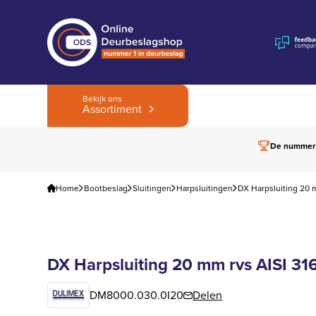
Bekijk ons
Assortiment
De nummer
Home
Bootbeslag
Sluitingen
Harpsluitingen
DX Harpsluiting 20 
DX Harpsluiting 20 mm rvs AISI 31
DM8000.030.0I20
Delen