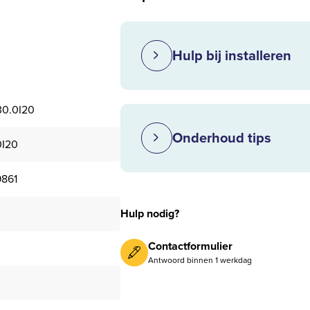
Hulp bij installeren
0.0I20
Onderhoud tips
0I20
861
Hulp nodig?
Contactformulier
Antwoord binnen 1 werkdag