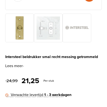
Intersteel beldrukker smal recht messing getrommeld
Lees meer
Oorspronkelijke prijs was: 
Huidige prijs is: € 21,
21,25
24,99
Per stuk
Verwachte levertijd
1 - 3 werkdagen
*Onder voorbehoud van voorraad leverancier