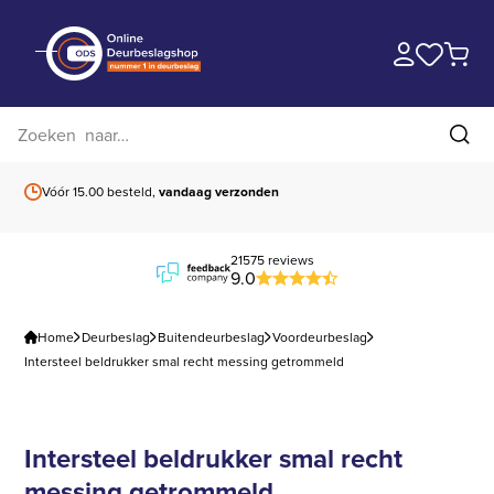
Zoek op website
Zoe
Vóór 15.00 besteld,
vandaag verzonden
Gratis verzending
b
21575 reviews
9.0
Home
Deurbeslag
Buitendeurbeslag
Voordeurbeslag
Intersteel beldrukker smal recht messing getrommeld
Intersteel beldrukker smal recht
messing getrommeld