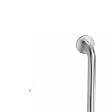
5
op 5
gebaseerd
op
klantbeoordeling