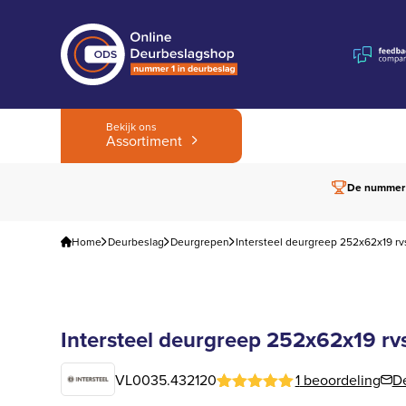
Bekijk ons
Assortiment
De nummer
Home
Deurbeslag
Deurgrepen
Intersteel deurgreep 252x62x19 rv
Intersteel deurgreep 252x62x19 rv
VL0035.432120
1
beoordeling
D
Gewaardeerd
1