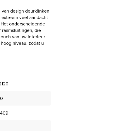
n van design deurklinken
f extreem veel aandacht
n. Het onderscheidende
 raamsluitingen, die
touch van uw interieur.
an hoog niveau, zodat u
2120
20
0409