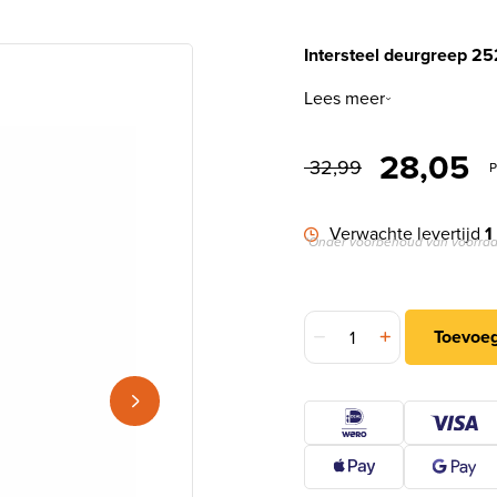
Intersteel deurgreep 2
Lees meer
Oorspron
Hu
28,05
32,99
P
Verwachte levertijd
1
*Onder voorbehoud van voorraa
Intersteel deurgreep 252
Toevoe