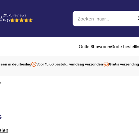
Zoek op website
21575 reviews
9.0
Outlet
Showroom
Grote bestelli
 één
in
deurbeslag
Vóór 15.00 besteld,
vandaag verzonden
Gratis verzending
s
s
elen