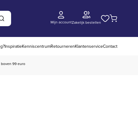
Mijn account
Zakelijk bestellen
Zoeken
ng?
Inspiratie
Kenniscentrum
Retourneren
Klantenservice
Contact
boven 99 euro