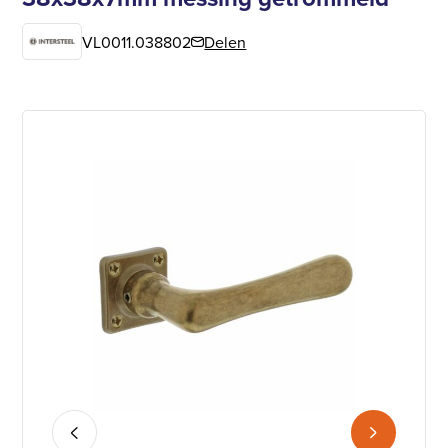
VL0011.038802
Delen