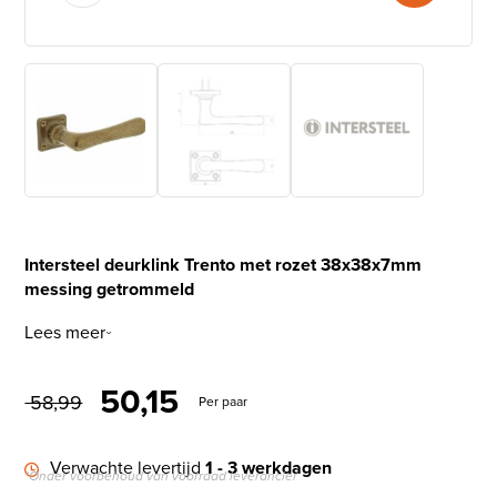
Intersteel deurklink Trento met rozet 38x38x7mm
messing getrommeld
Lees meer
Oorspronkelijke prijs was: 
Huidige prijs is: € 50,
50,15
58,99
Per paar
Verwachte levertijd
1 - 3 werkdagen
*Onder voorbehoud van voorraad leverancier