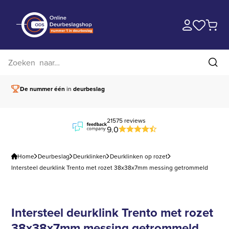
Zoek op website
Zoe
De nummer één
in
deurbeslag
Vóór 15.00 besteld,
21575 reviews
9.0
Home
Deurbeslag
Deurklinken
Deurklinken op rozet
Intersteel deurklink Trento met rozet 38x38x7mm messing getrommeld
Intersteel deurklink Trento met rozet
38x38x7mm messing getrommeld