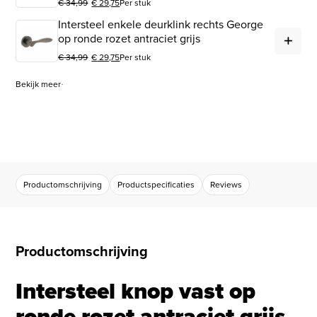
€
34,99
€
29,75
Per stuk
Oorspronkelijke prijs was: € 34,99.
Huidige prijs is: € 29,75.
Intersteel enkele deurklink rechts George
Int
op ronde rozet antraciet grijs
€
34,99
€
29,75
Per stuk
Oorspronkelijke prijs was: € 34,99.
Huidige prijs is: € 29,75.
Bekijk meer
Productomschrijving
Productspecificaties
Reviews
Productomschrijving
Intersteel knop vast op
ronde rozet antraciet grijs