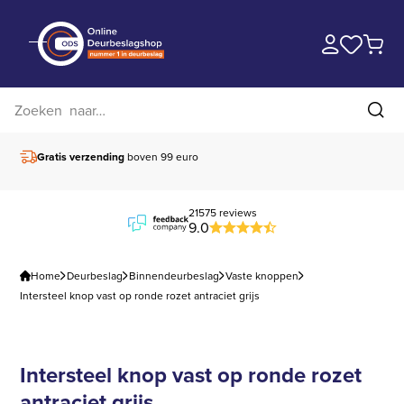
Zoek op website
Zoe
Vóór 15.00 besteld,
vandaag verzonden
Gratis verzending
bove
21575 reviews
9.0
Home
Deurbeslag
Binnendeurbeslag
Vaste knoppen
Intersteel knop vast op ronde rozet antraciet grijs
Intersteel knop vast op ronde rozet
antraciet grijs