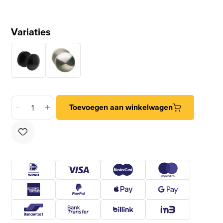
Variaties
Intersteel knop vast op ronde rozet antraciet grijs aantal
Toevoegen aan winkelwagen