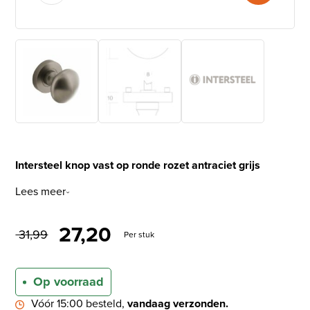
Intersteel knop vast op ronde rozet antraciet grijs
Lees meer
Oorspronkelijke prijs was: €
Huidige prijs is: € 27,
27,20
31,99
Per stuk
Op voorraad
Vóór 15:00 besteld,
vandaag verzonden.