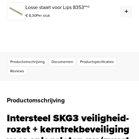
Los
Losse staart voor Lips 8353**®
€
8,30
Per stuk
Productomschrijving
Documenten
Productspecificaties
Reviews
Productomschrijving
Intersteel SKG3 veiligheid-
rozet + kerntrekbeveiliging