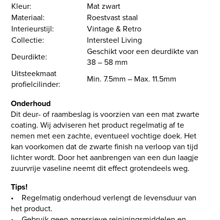
Kleur:
Mat zwart
Materiaal:
Roestvast staal
Interieurstijl:
Vintage & Retro
Collectie:
Intersteel Living
Geschikt voor een deurdikte van
Deurdikte:
38 – 58 mm
Uitsteekmaat
Min. 7.5mm – Max. 11.5mm
profielcilinder:
Onderhoud
Dit deur- of raambeslag is voorzien van een mat zwarte
coating. Wij adviseren het product regelmatig af te
nemen met een zachte, eventueel vochtige doek. Het
kan voorkomen dat de zwarte finish na verloop van tijd
lichter wordt. Door het aanbrengen van een dun laagje
zuurvrije vaseline neemt dit effect grotendeels weg.
Tips!
• Regelmatig onderhoud verlengt de levensduur van
het product.
• Gebruik geen agressieve reinigingsmiddelen en