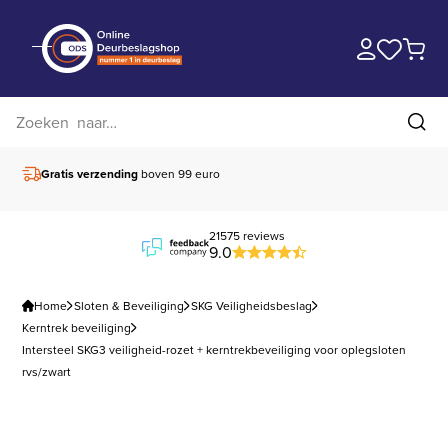
Zoek op website
Zoe
Gratis verzending
boven 99 euro
21575 reviews
9.0
Home
Sloten & Beveiliging
SKG Veiligheidsbeslag
Kerntrek beveiliging
Intersteel SKG3 veiligheid-rozet + kerntrekbeveiliging voor oplegsloten
rvs/zwart