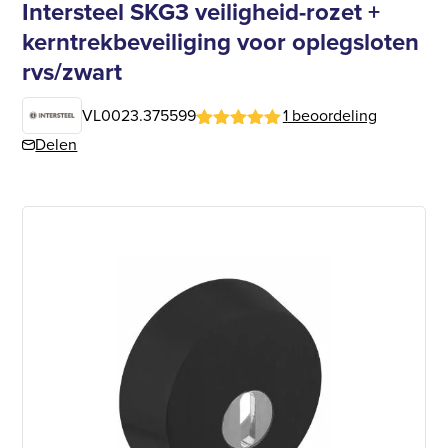
Intersteel SKG3 veiligheid-rozet +
kerntrekbeveiliging voor oplegsloten
rvs/zwart
VL0023.375599
1
beoordeling
Gewaardeerd
1
Delen
5
op 5
gebaseerd
op
klantbeoordeling