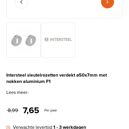
Intersteel sleutelrozetten verdekt ø50x7mm met
nokken aluminium F1
Lees meer
Oorspronkelijke prijs was: € 
Huidige prijs is: € 7,65.
7,65
8,99
Per paar
Verwachte levertijd
1 - 3 werkdagen