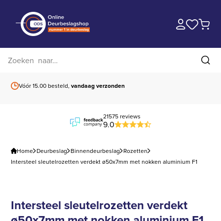
Zoek op website
Zoe
Vóór 15.00 besteld,
vandaag verzonden
Gratis verzending
b
21575 reviews
9.0
Home
Deurbeslag
Binnendeurbeslag
Rozetten
Intersteel sleutelrozetten verdekt ø50x7mm met nokken aluminium F1
Intersteel sleutelrozetten verdekt
ø50x7mm met nokken aluminium F1