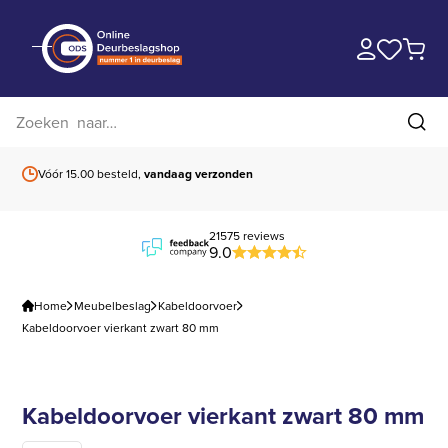
Zoek op website
Zoe
Vóór 15.00 besteld,
vandaag verzonden
Gratis verzending
b
21575 reviews
9.0
Home
Meubelbeslag
Kabeldoorvoer
Kabeldoorvoer vierkant zwart 80 mm
Kabeldoorvoer vierkant zwart 80 mm