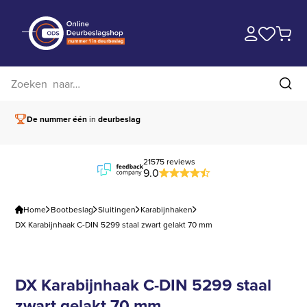
Zoek op website
Zoe
De nummer één
in
deurbeslag
Vóór 15.00 besteld,
21575 reviews
9.0
Home
Bootbeslag
Sluitingen
Karabijnhaken
DX Karabijnhaak C-DIN 5299 staal zwart gelakt 70 mm
DX Karabijnhaak C-DIN 5299 staal
zwart gelakt 70 mm