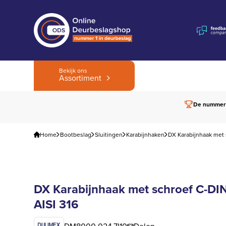
Bekijk ons
Assortiment
De nummer
Home
Bootbeslag
Sluitingen
Karabijnhaken
DX Karabijnhaak met 
DX Karabijnhaak met schroef C-DI
AISI 316