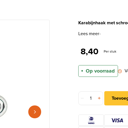
Karabijnhaak met schro
Lees meer
8,40
Per stuk
Op voorraad
V
DX Karabijnhaak met sch
Toevoe