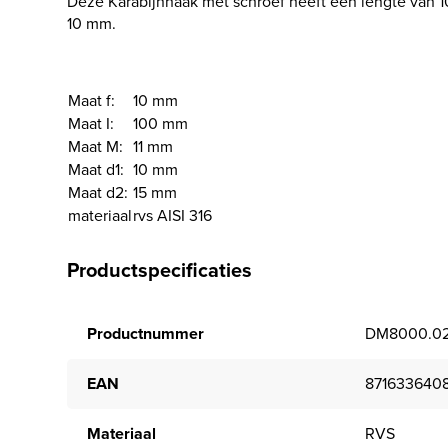
Deze Karabijnhaak met schroef heeft een lengte van 
10 mm.
Maat f:
10 mm
Maat I:
100 mm
Maat M:
11 mm
Maat d1:
10 mm
Maat d2:
15 mm
materiaal
rvs AISI 316
Productspecificaties
Productnummer
DM8000.024
EAN
871633640
Materiaal
RVS