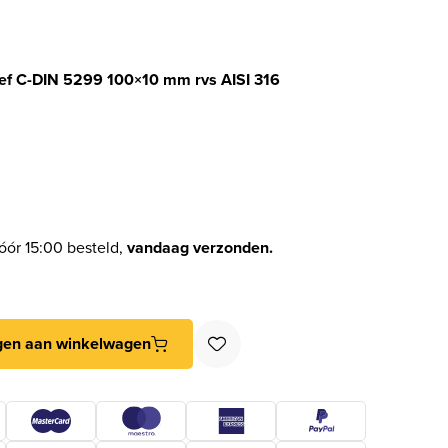
ef C-DIN 5299 100×10 mm rvs AISI 316
óór 15:00 besteld,
vandaag verzonden.
roef C-DIN 5299 100x10 mm rvs AISI 316 aantal
gen aan winkelwagen