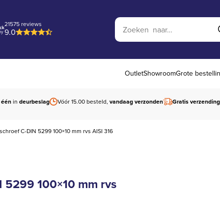
Zoek op website
21575 reviews
9.0
Outlet
Showroom
Grote bestelli
 één
in
deurbeslag
Vóór 15.00 besteld,
vandaag verzonden
Gratis verzending
schroef C-DIN 5299 100×10 mm rvs AISI 316
N 5299 100×10 mm rvs