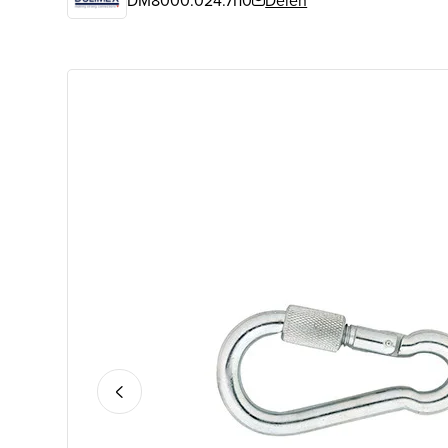
DM8000.024.7I10
Delen