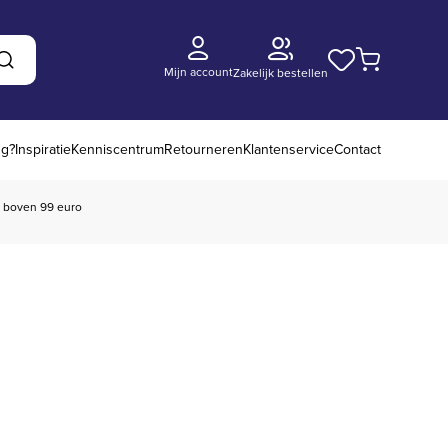
Mijn account
Zakelijk bestellen
Zoeken
ng?
Inspiratie
Kenniscentrum
Retourneren
Klantenservice
Contact
boven 99 euro