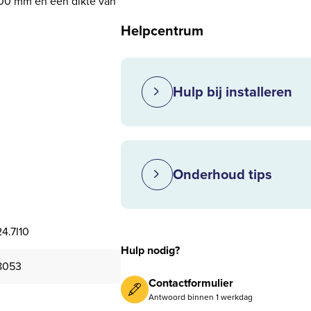
100 mm en een dikte van
Helpcentrum
Hulp bij installeren
Onderhoud tips
.7I10
Hulp nodig?
8053
Contactformulier
Antwoord binnen 1 werkdag