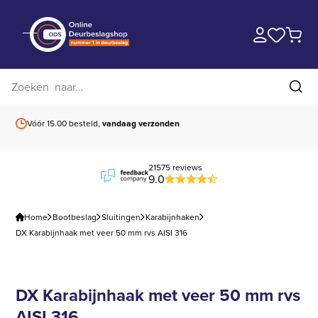
Zoek op website
Zoe
Vóór 15.00 besteld,
vandaag verzonden
Gratis verzending
b
21575 reviews
9.0
Home
Bootbeslag
Sluitingen
Karabijnhaken
DX Karabijnhaak met veer 50 mm rvs AISI 316
DX Karabijnhaak met veer 50 mm rvs
AISI 316