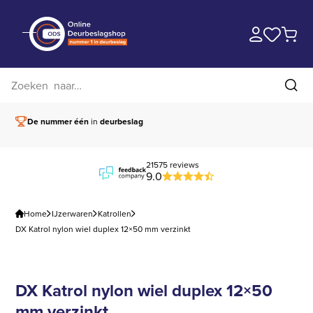
Zoek op website
Zoe
De nummer één
in
deurbeslag
Vóór 15.00 besteld,
21575 reviews
9.0
Home
IJzerwaren
Katrollen
DX Katrol nylon wiel duplex 12×50 mm verzinkt
DX Katrol nylon wiel duplex 12×50
mm verzinkt