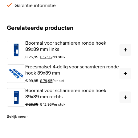
Garantie informatie
Gerelateerde producten
Boormal voor scharnieren ronde hoek
Boo
89x89 mm links
€
25,95
€
12,95
Per stuk
Oorspronkelijke prijs was: € 25,95.
Huidige prijs is: € 12,95.
Freesmalset 4-delig voor scharnieren ronde
Fre
hoek 89x89 mm
€
99,95
€
79,95
Per set
Oorspronkelijke prijs was: € 99,95.
Huidige prijs is: € 79,95.
Boormal voor scharnieren ronde hoek
Boo
89x89 mm rechts
€
25,95
€
12,95
Per stuk
Oorspronkelijke prijs was: € 25,95.
Huidige prijs is: € 12,95.
Bekijk meer