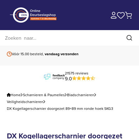
Zoek op website
Zoe
Vóór 15.00 besteld,
vandaag verzonden
Gratis verzending
b
21575 reviews
9.0
Home
Scharnieren & Paumelles
Bladscharnieren
Veiligheidscharnieren
DX Kogellagerscharnier doorgezet 89×89 mm ronde hoek SKG3
DX Kogellagerscharnier doorgezet