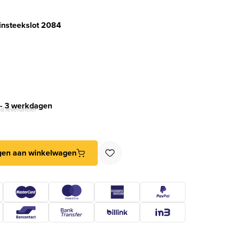
 insteekslot 2084
 - 3 werkdagen
d leverancier
insteekslot 2084 aantal
gen aan winkelwagen