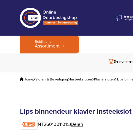
Bekijk ons
Assortiment
De nummer
Home
Sloten & Beveiliging
Insteeksloten
Klaviersloten
Lips binn
Lips binnendeur klavier insteekslo
NT2601001101
Delen