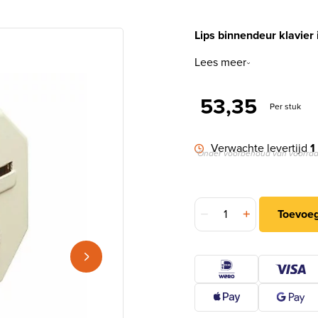
Lips binnendeur klavier
Lees meer
53,35
Per stuk
Verwachte levertijd
1
*Onder voorbehoud van voorraa
Lips binnendeur klavier 
Toevoe