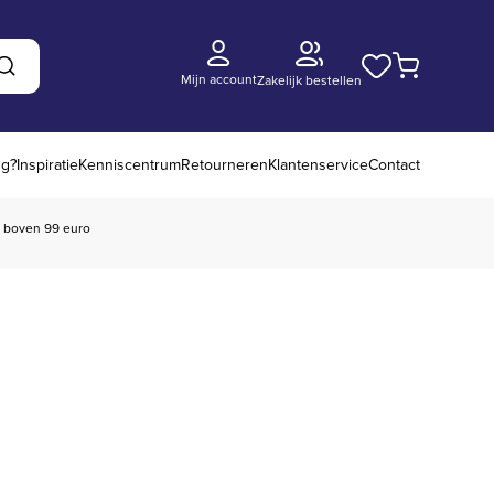
Mijn account
Zakelijk bestellen
Zoeken
ng?
Inspiratie
Kenniscentrum
Retourneren
Klantenservice
Contact
boven 99 euro