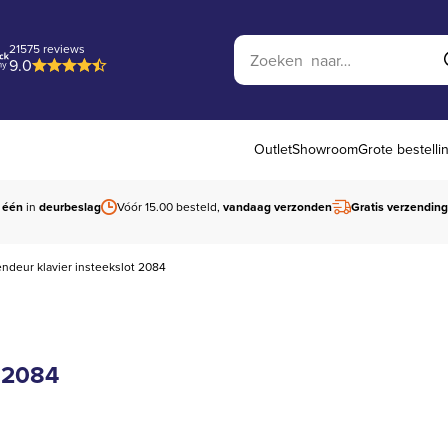
Zoek op website
21575 reviews
9.0
Outlet
Showroom
Grote bestelli
 één
in
deurbeslag
Vóór 15.00 besteld,
vandaag verzonden
Gratis verzending
endeur klavier insteekslot 2084
t 2084