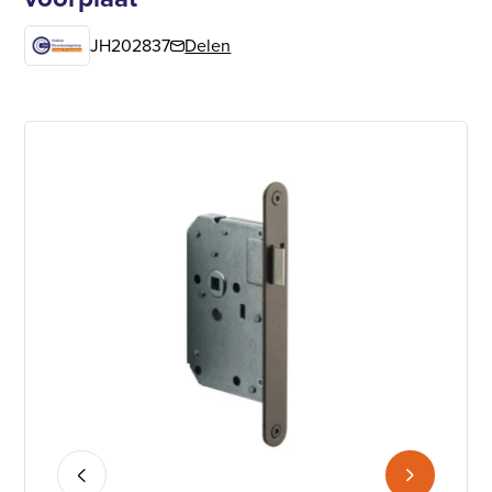
JH202837
Delen