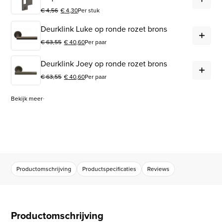
€
4,56
€
4,30
Per stuk
Oorspronkelijke prijs was: € 4,56.
Huidige prijs is: € 4,30.
Deu
Deurklink Luke op ronde rozet brons
€
63,55
€
40,60
Per paar
Oorspronkelijke prijs was: € 63,55.
Huidige prijs is: € 40,60.
Deu
Deurklink Joey op ronde rozet brons
€
63,55
€
40,60
Per paar
Oorspronkelijke prijs was: € 63,55.
Huidige prijs is: € 40,60.
Bekijk meer
Productomschrijving
Productspecificaties
Reviews
Productomschrijving