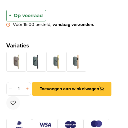
Op voorraad
Vóór 15:00 besteld,
vandaag verzonden.
Variaties
Loopslot met afgeronde bronzen voorplaat aantal
Toevoegen aan winkelwagen