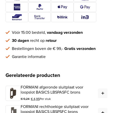
Vóór 15:00 besteld,
vandaag verzonden
30 dagen
recht op
retour
Bestellingen boven de € 99,-
Gratis verzonden
Garantie informatie
Gerelateerde producten
FORMANI afgeronde sluitplaat voor
FOR
loopslot BASICS LBSPASFC brons
€
5,24
€
4,95
Per stuk
Oorspronkelijke prijs was: € 5,24.
Huidige prijs is: € 4,95.
FORMANI rechthoekige sluitplaat voor
FOR
loopslot BASICS LBSPSFC brons