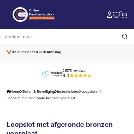
Zoek op website
Zoe
De nummer één
in
deurbeslag
Vóór 15.00 besteld,
21575 reviews
9.0
Home
Sloten & Beveiliging
Insteeksloten
Loopsloten
Loopslot met afgeronde bronzen voorplaat
Loopslot met afgeronde bronzen
voorplaat