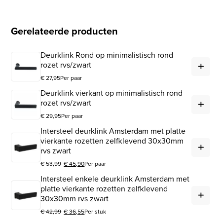
Gerelateerde producten
Deurklink Rond op minimalistisch rond
Deu
rozet rvs/zwart
€
27,95
Per paar
Deurklink vierkant op minimalistisch rond
Deu
rozet rvs/zwart
€
29,95
Per paar
Intersteel deurklink Amsterdam met platte
Int
vierkante rozetten zelfklevend 30x30mm
rvs zwart
€
53,99
€
45,90
Per paar
Oorspronkelijke prijs was: € 53,99.
Huidige prijs is: € 45,90.
Intersteel enkele deurklink Amsterdam met
Int
platte vierkante rozetten zelfklevend
30x30mm rvs zwart
€
42,99
€
36,55
Per stuk
Oorspronkelijke prijs was: € 42,99.
Huidige prijs is: € 36,55.