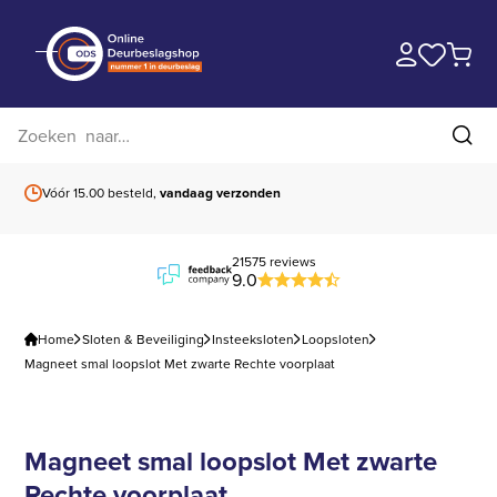
Zoek op website
Zoe
Vóór 15.00 besteld,
vandaag verzonden
Gratis verzending
b
21575 reviews
9.0
Home
Sloten & Beveiliging
Insteeksloten
Loopsloten
Magneet smal loopslot Met zwarte Rechte voorplaat
Magneet smal loopslot Met zwarte
Rechte voorplaat