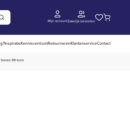
Mijn account
Zakelijk bestellen
Zoeken
ng?
Inspiratie
Kenniscentrum
Retourneren
Klantenservice
Contact
boven 99 euro