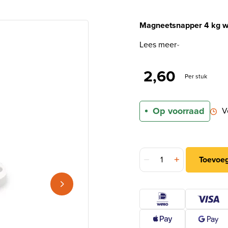
Magneetsnapper 4 kg w
Lees meer
2,60
Per stuk
Op voorraad
V
DX Magneetsnapper 4 kg 
Toevoe