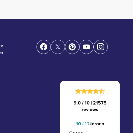
ce
ag
)
9.0 / 10
|
21575
reviews
10
/ 10
Jeroen