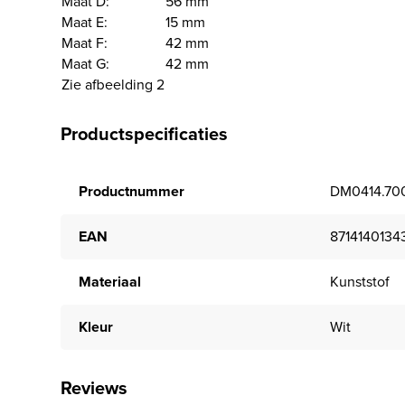
Maat D:
56 mm
Maat E:
15 mm
Maat F:
42 mm
Maat G:
42 mm
Zie afbeelding 2
Productspecificaties
Productnummer
DM0414.70
EAN
8714140134
Materiaal
Kunststof
Kleur
Wit
Reviews