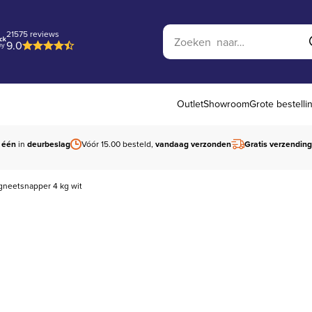
Zoek op website
21575 reviews
9.0
Outlet
Showroom
Grote bestelli
 één
in
deurbeslag
Vóór 15.00 besteld,
vandaag verzonden
Gratis verzending
neetsnapper 4 kg wit