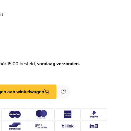
it
óór 15:00 besteld,
vandaag verzonden.
wit aantal
gen aan winkelwagen