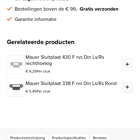
Bestellingen boven de € 99,-
Gratis verzonden
Garantie informatie
Gerelateerde producten
Mauer Sluitplaat 430 F rvs Din Ls/Rs
Mau
rechthoekig
€
9,25
Per stuk
Mau
Mauer Sluitplaat 338 F rvs Din Ls/Rs Rond
€
5,45
Per stuk
Productomschrijving
Productspecificaties
Reviews