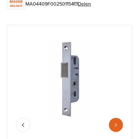
MA04409F002501154
Delen