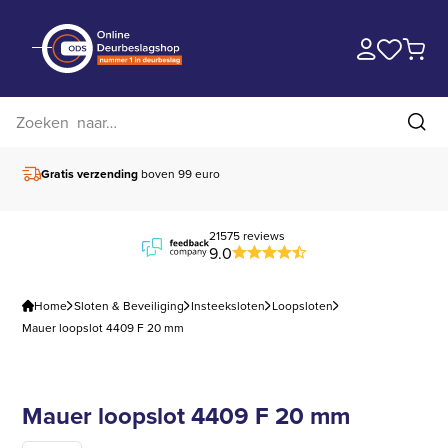
Zoek op website
Zoe
Gratis verzending
boven 99 euro
21575 reviews
9.0
Home
Sloten & Beveiliging
Insteeksloten
Loopsloten
Mauer loopslot 4409 F 20 mm
Mauer loopslot 4409 F 20 mm