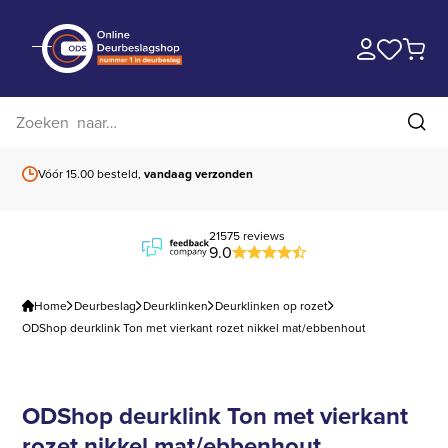
Zoek op website
Zoe
Vóór 15.00 besteld,
vandaag verzonden
Gratis verzending
b
21575 reviews
9.0
Home
Deurbeslag
Deurklinken
Deurklinken op rozet
ODShop deurklink Ton met vierkant rozet nikkel mat/ebbenhout
ODShop deurklink Ton met vierkant
rozet nikkel mat/ebbenhout