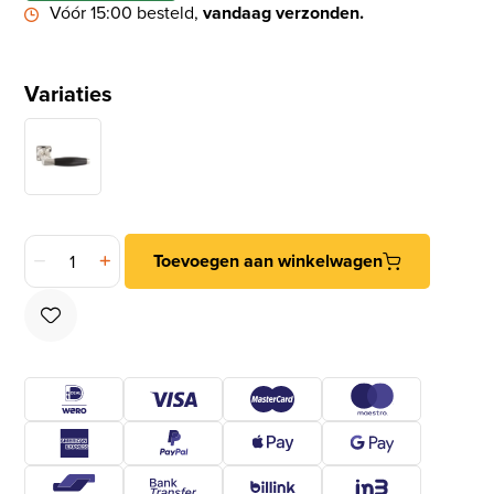
Vóór 15:00 besteld,
vandaag verzonden.
Variaties
ODShop deurklink Ton met vierkant rozet nikkel mat/ebbenho
Toevoegen aan winkelwagen