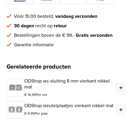
Vóór 15:00 besteld,
vandaag verzonden
30 dagen
recht op
retour
Bestellingen boven de € 99,-
Gratis verzonden
Garantie informatie
Gerelateerde producten
ODShop wc-sluiting 8 mm vierkant nikkel
ODS
mat
€
14,95
Per set
ODS
ODShop sleutelplaatjes vierkant nikkel mat
€
9,95
Per paar