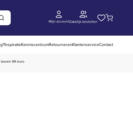
Mijn account
Zakelijk bestellen
Zoeken
ng?
Inspiratie
Kenniscentrum
Retourneren
Klantenservice
Contact
boven 99 euro