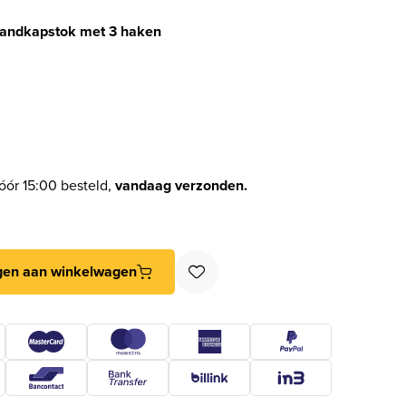
wandkapstok met 3 haken
óór 15:00 besteld,
vandaag verzonden.
ndkapstok met 3 haken aantal
gen aan winkelwagen