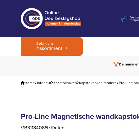
Bekijk ons
Assortiment
De nummer
Home
Interieur
Kapstokhaken
Kapstokhaken modern
Pro-Line M
Pro-Line Magnetische wandkapsto
VB31184088
Delen