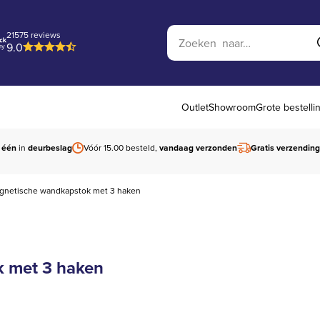
Zoek op website
21575 reviews
9.0
Outlet
Showroom
Grote bestelli
 één
in
deurbeslag
Vóór 15.00 besteld,
vandaag verzonden
Gratis verzending
agnetische wandkapstok met 3 haken
k met 3 haken