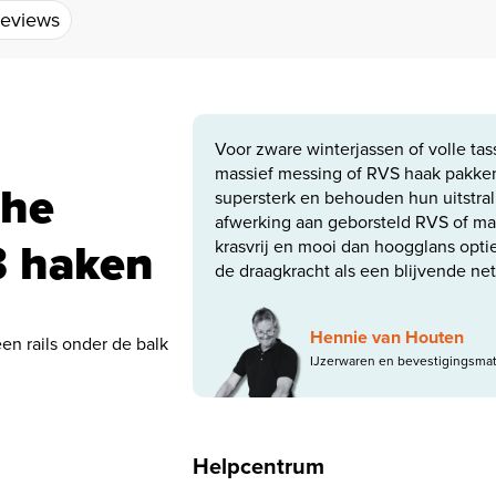
eviews
Voor zware winterjassen of volle ta
massief messing of RVS haak pakken
che
supersterk en behouden hun uitstral
afwerking aan geborsteld RVS of mat
3 haken
krasvrij en mooi dan hoogglans opti
de draagkracht als een blijvende net
Hennie van Houten
n rails onder de balk
IJzerwaren en bevestigingsmat
Helpcentrum