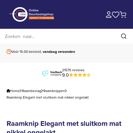
Zoek op website
Zoe
Vóór 15.00 besteld,
vandaag verzonden
Gratis verzending
b
21575 reviews
9.0
Home
Raambeslag
Raamknippen
Raamknip Elegant met sluitkom mat nikkel ongelakt
Raamknip Elegant met sluitkom mat
nikkel ongelakt