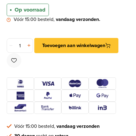
Op voorraad
Vóór 15:00 besteld,
vandaag verzonden.
S2 veiligheidsbeslag 5029 met kerntrekbeveiliging kruk-kru
Toevoegen aan winkelwagen
Vóór 15:00 besteld,
vandaag verzonden
30 dagen
recht op
retour