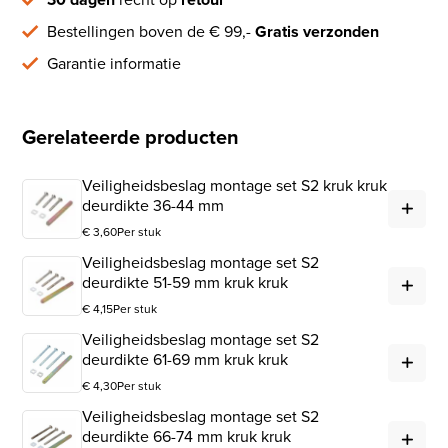
Bestellingen boven de € 99,-
Gratis verzonden
Garantie informatie
Gerelateerde producten
Veiligheidsbeslag montage set S2 kruk kruk
Vei
deurdikte 36-44 mm
€
3,60
Per stuk
Veiligheidsbeslag montage set S2
Vei
deurdikte 51-59 mm kruk kruk
€
4,15
Per stuk
Veiligheidsbeslag montage set S2
Vei
deurdikte 61-69 mm kruk kruk
€
4,30
Per stuk
Veiligheidsbeslag montage set S2
Vei
deurdikte 66-74 mm kruk kruk