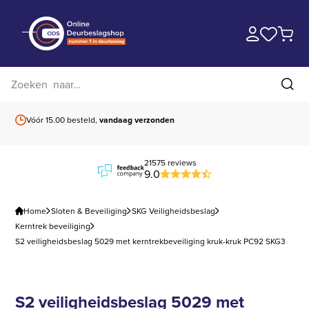
Zoek op website
Zoe
Vóór 15.00 besteld,
vandaag verzonden
Gratis verzending
b
21575 reviews
9.0
Home
Sloten & Beveiliging
SKG Veiligheidsbeslag
Kerntrek beveiliging
S2 veiligheidsbeslag 5029 met kerntrekbeveiliging kruk-kruk PC92 SKG3
S2 veiligheidsbeslag 5029 met