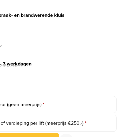
braak- en brandwerende kluis
k
 - 3 werkdagen
d leverancier
eur (geen meerprijs)
*
f verdieping per lift (meerprijs €250,-)
*
raak- en brandwerende kluis aantal