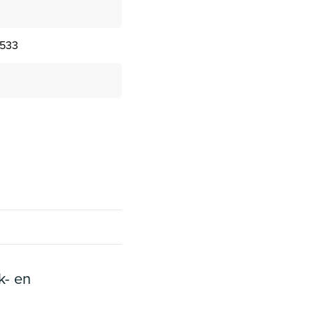
9533
k- en