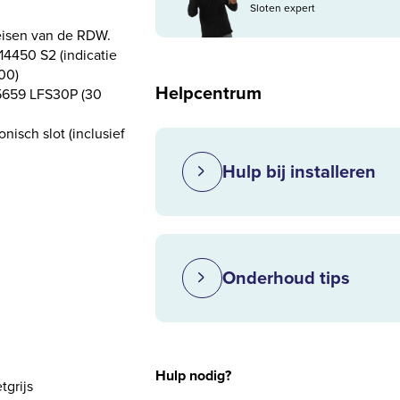
Sloten expert
eisen van de RDW.
4450 S2 (indicatie
00)
Helpcentrum
5659 LFS30P (30
nisch slot (inclusief
Hulp bij installeren
Onderhoud tips
Hulp nodig?
tgrijs