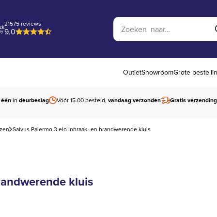
Zoek op website
21575 reviews
9.0
Outlet
Showroom
Grote bestelli
 één
in
deurbeslag
Vóór 15.00 besteld,
vandaag verzonden
Gratis verzending
izen
Salvus Palermo 3 elo Inbraak- en brandwerende kluis
brandwerende kluis