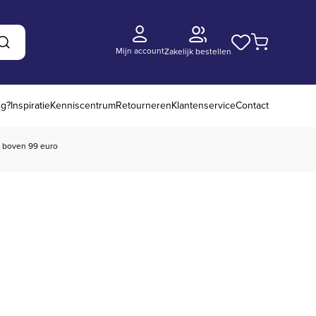
Mijn account
Zakelijk bestellen
Zoeken
ng?
Inspiratie
Kenniscentrum
Retourneren
Klantenservice
Contact
boven 99 euro