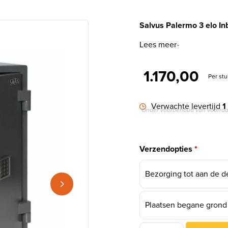
Salvus Palermo 3 elo In
Lees meer
1.170,00
Per stu
Verwachte levertijd
1
*Onder voorbehoud van voorraa
Verzendopties
*
Bezorging tot aan de d
Plaatsen begane grond o
Salvus Palermo 3 elo Inb