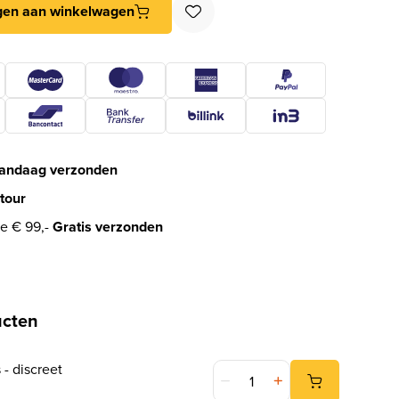
gen aan winkelwagen
andaag verzonden
tour
e € 99,-
Gratis verzonden
ucten
Verpakking kluis - discreet aan
 - discreet