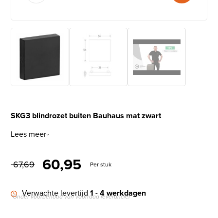
SKG3 blindrozet buiten Bauhaus mat zwart
Lees meer
Oorspronkelijke prijs was: €
Huidige prijs is: € 60
60,95
67,69
Per stuk
Verwachte levertijd
1 - 4 werkdagen
*Onder voorbehoud van voorraad leverancier