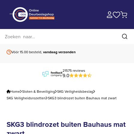
Zoek op website
Zoe
Vóór 15.00 besteld,
vandaag verzonden
Gratis verzending
b
21575 reviews
9.0
Home
Sloten & Beveiliging
SKG Veiligheidsbeslag
SKG Veiligheidsrozetten
SKG3 blindrozet buiten Bauhaus mat zwart
SKG3 blindrozet buiten Bauhaus mat
zwart