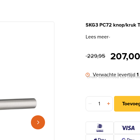
SKG3 PC72 knop/kruk T o
Lees meer
Oorspro
207,0
229,95
Verwachte levertijd
1
*Onder voorbehoud van voorraa
SKG3 PC72 knop/kruk T op
Toevoe