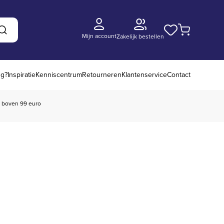
Mijn account
Zakelijk bestellen
Zoeken
ng?
Inspiratie
Kenniscentrum
Retourneren
Klantenservice
Contact
boven 99 euro