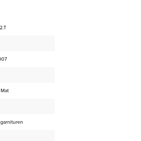
2.T
007
 Mat
 garnituren