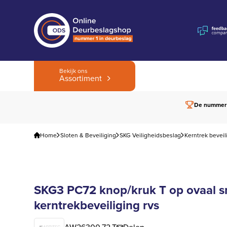
Bekijk ons
Assortiment
De nummer
Home
Sloten & Beveiliging
SKG Veiligheidsbeslag
Kerntrek beveil
SKG3 PC72 knop/kruk T op ovaal sm
kerntrekbeveiliging rvs