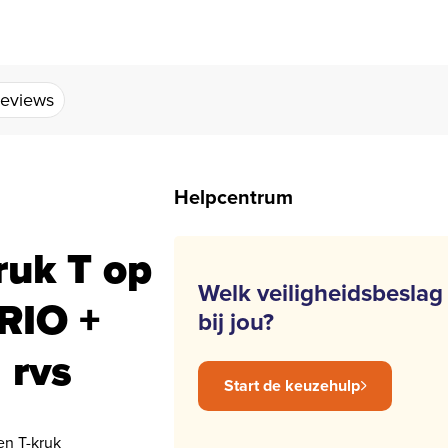
eviews
Helpcentrum
uk T op
Welk veiligheidsbeslag
RIO +
bij jou?
 rvs
Start de keuzehulp
en T-kruk