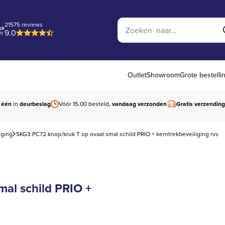
Zoek op website
21575 reviews
9.0
Outlet
Showroom
Grote bestelli
 één
in
deurbeslag
Vóór 15.00 besteld,
vandaag verzonden
Gratis verzending
iging
SKG3 PC72 knop/kruk T op ovaal smal schild PRIO + kerntrekbeveiliging rvs
al schild PRIO +