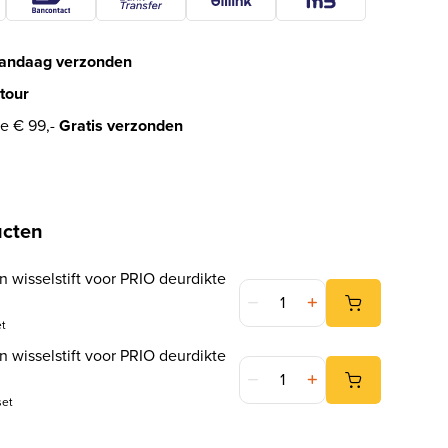
andaag verzonden
tour
e € 99,-
Gratis verzonden
ucten
 wisselstift voor PRIO deurdikte
Set schroeven en wisselstift
et
was: € 14,87.
40.
 wisselstift voor PRIO deurdikte
Set schroeven en wisselstift 
set
 was: € 26,66.
,00.