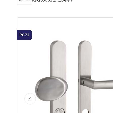
AW26300.72.T
Delen
PC72