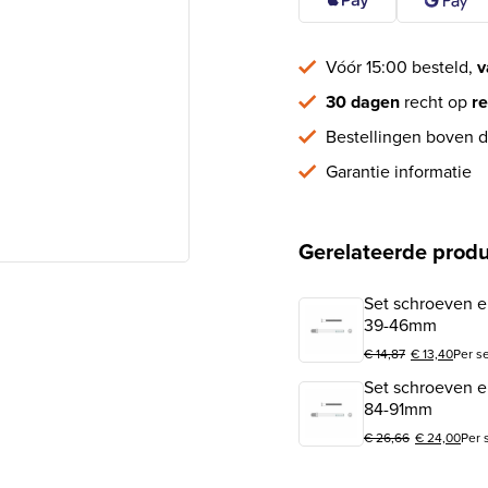
Vóór 15:00 besteld,
v
30 dagen
recht op
re
Bestellingen boven d
Garantie informatie
Gerelateerde prod
Set schroeven en
39-46mm
€
14,87
€
13,40
Per s
Oorspronkelijke prijs 
Huidige prijs is: € 13,
Set schroeven en
84-91mm
€
26,66
€
24,00
Per 
Oorspronkelijke prijs
Huidige prijs is: € 24