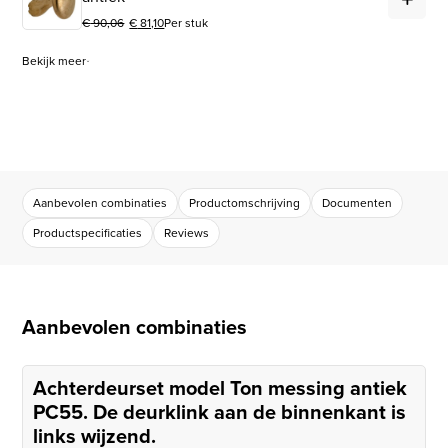
€
90,06
€
81,10
Per stuk
Oorspronkelijke prijs was: € 90,06.
Huidige prijs is: € 81,10.
Bekijk meer
Aanbevolen combinaties
Productomschrijving
Documenten
Productspecificaties
Reviews
Aanbevolen combinaties
Achterdeurset model Ton messing antiek
PC55. De deurklink aan de binnenkant is
links wijzend.