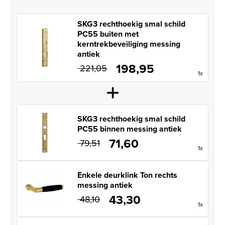
SKG3 rechthoekig smal schild
PC55 buiten met
kerntrekbeveiliging messing
antiek
198,95
Oorspronkelijke prijs was: € 221
Huidige prijs is: € 1
221,05
1x
SKG3 rechthoekig smal schild
PC55 binnen messing antiek
71,60
Oorspronkelijke prijs was: € 79,51.
Huidige prijs is: € 71,60.
79,51
1x
Enkele deurklink Ton rechts
messing antiek
43,30
Oorspronkelijke prijs was: € 48,10
Huidige prijs is: € 43,30
48,10
1x