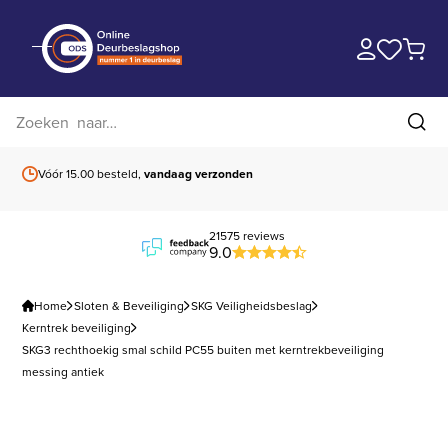
Zoek op website
Zoe
Vóór 15.00 besteld,
vandaag verzonden
Gratis verzending
b
21575 reviews
9.0
Home
Sloten & Beveiliging
SKG Veiligheidsbeslag
Kerntrek beveiliging
SKG3 rechthoekig smal schild PC55 buiten met kerntrekbeveiliging
messing antiek