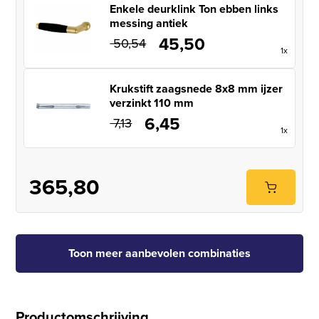
Enkele deurklink Ton ebben links
messing antiek
45,50
Oorspronkelijke prijs was: € 50,5
Huidige prijs is: € 45,5
50,54
1x
Krukstift zaagsnede 8x8 mm ijzer
verzinkt 110 mm
6,45
Oorspronkelijke prijs was: € 7,13.
Huidige prijs is: € 6,45.
7,13
1x
365,80
Toon meer aanbevolen combinaties
Productomschrijving