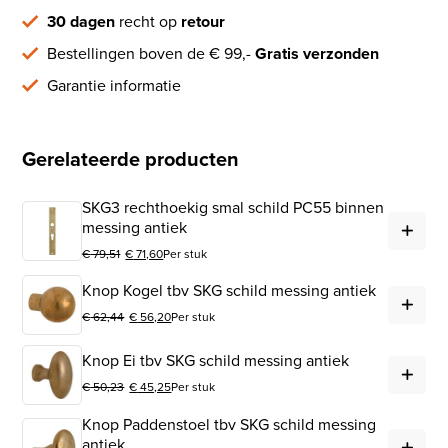
30 dagen
recht op
retour
Bestellingen boven de € 99,-
Gratis verzonden
Garantie informatie
Gerelateerde producten
SKG3 rechthoekig smal schild PC55 binnen
SKG
messing antiek
€
79,51
€
71,60
Per stuk
Oorspronkelijke prijs was: € 79,51.
Huidige prijs is: € 71,60.
Kno
Knop Kogel tbv SKG schild messing antiek
€
62,44
€
56,20
Per stuk
Oorspronkelijke prijs was: € 62,44.
Huidige prijs is: € 56,20.
Kno
Knop Ei tbv SKG schild messing antiek
€
50,23
€
45,25
Per stuk
Oorspronkelijke prijs was: € 50,23.
Huidige prijs is: € 45,25.
Knop Paddenstoel tbv SKG schild messing
Kno
antiek