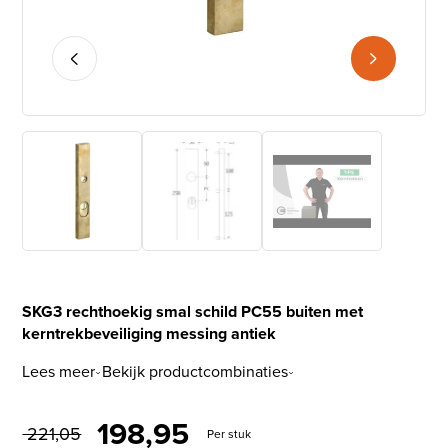
SKG3 rechthoekig smal schild PC55 buiten met
kerntrekbeveiliging messing antiek
Lees meer
Bekijk productcombinaties
Oorspronkelijke prijs was: 
Huidige prijs is: € 
198,95
221,05
Per stuk