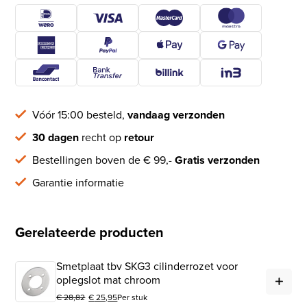
Vóór 15:00 besteld,
vandaag verzonden
30 dagen
recht op
retour
Bestellingen boven de € 99,-
Gratis verzonden
Garantie informatie
Gerelateerde producten
Smetplaat tbv SKG3 cilinderrozet voor
Sme
oplegslot mat chroom
€
28,82
€
25,95
Per stuk
Oorspronkelijke prijs was: € 28,82.
Huidige prijs is: € 25,95.