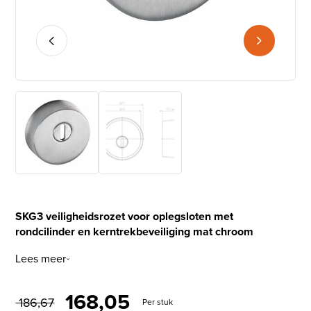
SKG3 veiligheidsrozet voor oplegsloten met
rondcilinder en kerntrekbeveiliging mat chroom
Lees meer
Oorspronkelijke prijs was: €
Huidige prijs is: € 1
168,05
186,67
Per stuk