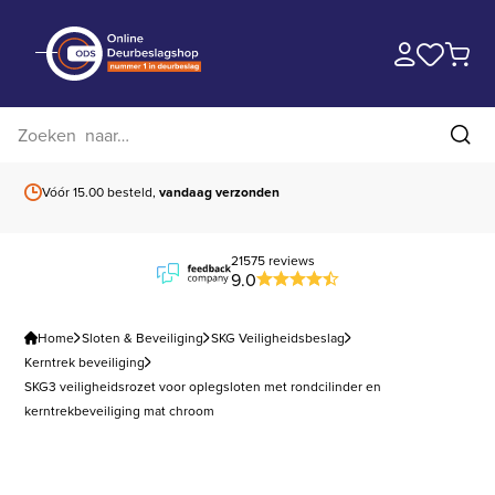
Zoek op website
Zoe
Vóór 15.00 besteld,
vandaag verzonden
Gratis verzending
b
21575 reviews
9.0
Home
Sloten & Beveiliging
SKG Veiligheidsbeslag
Kerntrek beveiliging
SKG3 veiligheidsrozet voor oplegsloten met rondcilinder en
kerntrekbeveiliging mat chroom