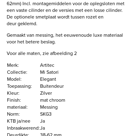
62mm) Incl. montagemiddelen voor de oplegsloten met
een vaste cilinder en de versies met een losse cilinder.
De optionele smetplaat wordt tussen rozet en
deur geklemd.
Gemaakt van messing, het eeuwenoude luxe materiaal
voor het betere beslag.
Voor alle maten, zie afbeelding 2
Merk:
Artitec
Collectie:
Mi Satori
Model:
Elegant
Toepassing:
Buitendeur
Kleur:
Zilver
Finish:
mat chroom
materiaal:
Messing
Norm:
SKG3
KTB ja/nee
Ja
Inbraakwerend:
Ja
Deurdikte:
38-62 mm