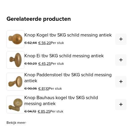
Gerelateerde producten
Kno
Knop Kogel tbv SKG schild messing antiek
€
62,44
€
56,20
Per stuk
Oorspronkelijke prijs was: € 62,44.
Huidige prijs is: € 56,20.
Kno
Knop Ei tbv SKG schild messing antiek
€
50,23
€
45,25
Per stuk
Oorspronkelijke prijs was: € 50,23.
Huidige prijs is: € 45,25.
Knop Paddenstoel tbv SKG schild messing
Kno
antiek
€
90,06
€
81,10
Per stuk
Oorspronkelijke prijs was: € 90,06.
Huidige prijs is: € 81,10.
Knop Bauhaus kogel tbv SKG schild
Kno
messing antiek
€
94,72
€
85,25
Per stuk
Oorspronkelijke prijs was: € 94,72.
Huidige prijs is: € 85,25.
Bekijk meer