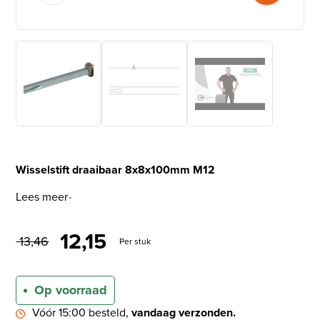
Wisselstift draaibaar 8x8x100mm M12
Lees meer
Oorspronkelijke prijs was: €
Huidige prijs is: € 12,15
12,15
13,46
Per stuk
Op voorraad
Vóór 15:00 besteld,
vandaag verzonden.