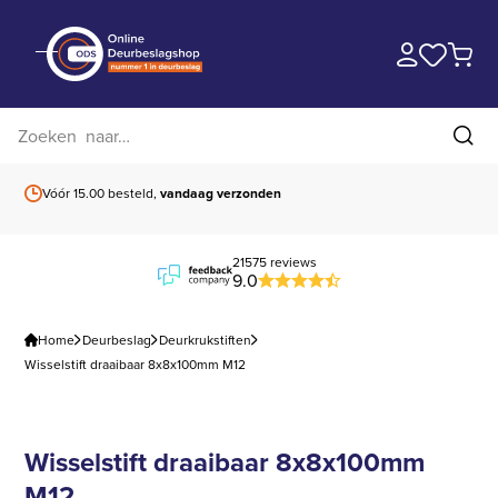
Zoek op website
Zoe
Vóór 15.00 besteld,
vandaag verzonden
Gratis verzending
b
21575 reviews
9.0
Home
Deurbeslag
Deurkrukstiften
Wisselstift draaibaar 8x8x100mm M12
Wisselstift draaibaar 8x8x100mm
M12