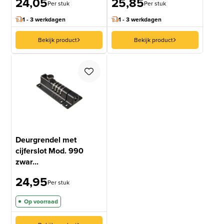
24,05
25,85
Per stuk
Per stuk
1 - 3 werkdagen
1 - 3 werkdagen
Bekijk product
Bekijk product
Deurgrendel met
cijferslot Mod. 990
zwar...
24,95
Per stuk
Op voorraad