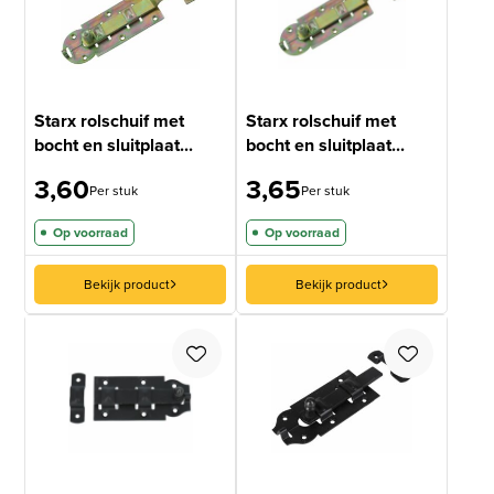
Starx rolschuif met
Starx rolschuif met
bocht en sluitplaat...
bocht en sluitplaat...
3,60
3,65
Per stuk
Per stuk
Op voorraad
Op voorraad
Bekijk product
Bekijk product