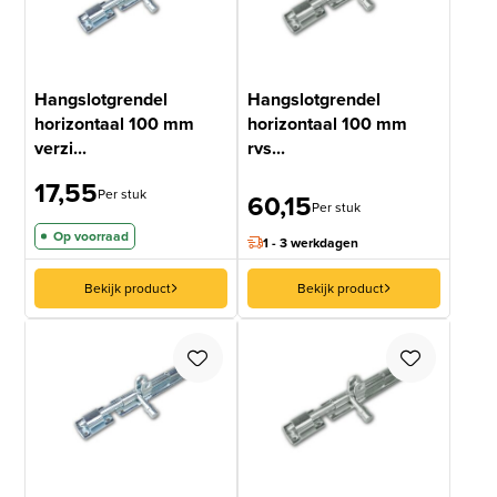
Hangslotgrendel
Hangslotgrendel
horizontaal 100 mm
horizontaal 100 mm
verzi...
rvs...
17,55
Per stuk
60,15
Per stuk
Op voorraad
1 - 3 werkdagen
Bekijk product
Bekijk product