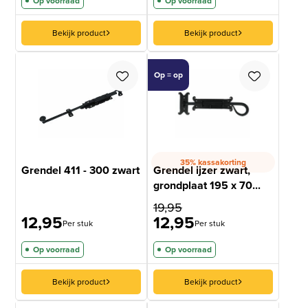
Op voorraad
Op voorraad
Bekijk product
Bekijk product
Op = op
35% kassakorting
Grendel 411 - 300 zwart
Grendel ijzer zwart,
grondplaat 195 x 70...
19,95
12,95
12,95
Per stuk
Per stuk
Op voorraad
Op voorraad
Bekijk product
Bekijk product