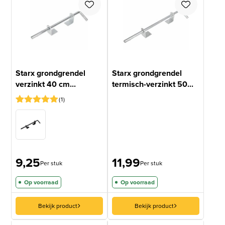
Starx grondgrendel
Starx grondgrendel
verzinkt 40 cm...
termisch-verzinkt 50...
1
Gewaardeerd
1
5
op 5
gebaseerd
op
klantbeoordeling
9,25
11,99
Per stuk
Per stuk
Op voorraad
Op voorraad
Bekijk product
Bekijk product