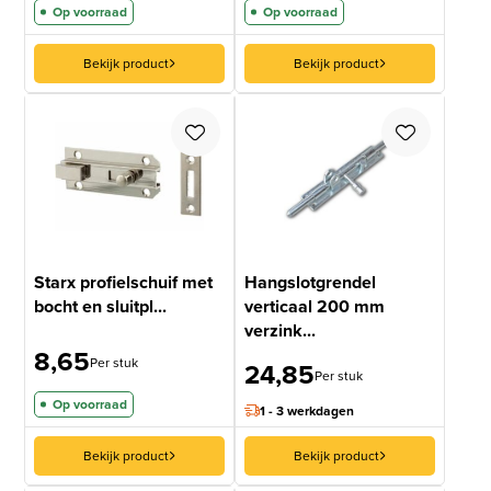
Op voorraad
Op voorraad
Bekijk product
Bekijk product
Starx profielschuif met
Hangslotgrendel
bocht en sluitpl...
verticaal 200 mm
verzink...
8,65
Per stuk
24,85
Per stuk
Op voorraad
1 - 3 werkdagen
Bekijk product
Bekijk product