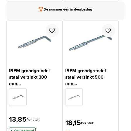
Vóór 15.00 besteld,
vandaag verzonden
IBFM grondgrendel
IBFM grondgrendel
staal verzinkt 300
staal verzinkt 500
mm...
mm...
13,85
Per stuk
18,15
Per stuk
Op voorraad