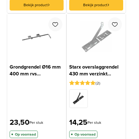
Bekijk product
Bekijk product
Grondgrendel Ø16 mm
Starx overslaggrendel
400 mm rvs...
430 mm verzinkt...
2
Gewaardeerd
2
5
op 5
gebaseerd
op
klantbeoordelingen
23,50
14,25
Per stuk
Per stuk
Op voorraad
Op voorraad