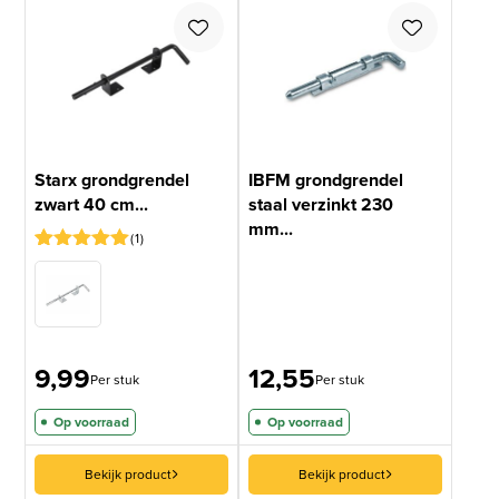
Starx grondgrendel
IBFM grondgrendel
zwart 40 cm...
staal verzinkt 230
mm...
1
Gewaardeerd
1
5
op 5
gebaseerd
op
klantbeoordeling
9,99
12,55
Per stuk
Per stuk
Op voorraad
Op voorraad
Bekijk product
Bekijk product