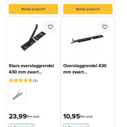
Bekijk product
Bekijk product
Starx overslaggrendel
Overslaggrendel 430
430 mm zwart...
mm zwart...
2
Gewaardeerd
2
5
op 5
gebaseerd
op
klantbeoordelingen
23,99
10,95
Per stuk
Per stuk