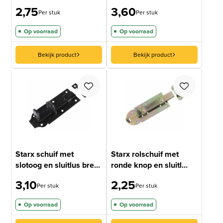
2,75
3,60
Per stuk
Per stuk
Op voorraad
Op voorraad
Bekijk product
Bekijk product
Starx schuif met
Starx rolschuif met
slotoog en sluitlus bre...
ronde knop en sluitl...
3,10
2,25
Per stuk
Per stuk
Op voorraad
Op voorraad