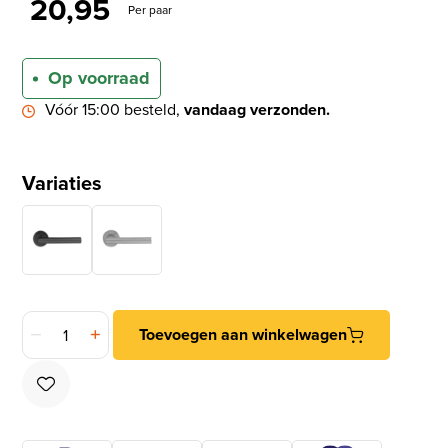
20,95
Per paar
Op voorraad
Vóór 15:00 besteld,
vandaag verzonden.
Variaties
Differnz deurklink Amsterdam op rond rozet mat zwart aantal
Toevoegen aan winkelwagen