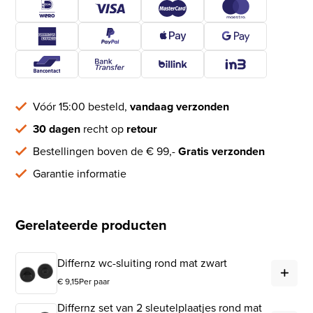
Vóór 15:00 besteld,
vandaag verzonden
30 dagen
recht op
retour
Bestellingen boven de € 99,-
Gratis verzonden
Garantie informatie
Gerelateerde producten
Dif
Differnz wc-sluiting rond mat zwart
€
9,15
Per paar
Differnz set van 2 sleutelplaatjes rond mat