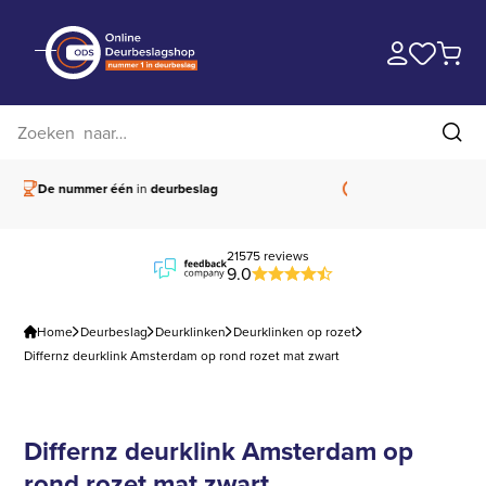
Zoek op website
Zoe
De nummer één
in
deurbeslag
Vóór 15.00 besteld,
21575 reviews
9.0
Home
Deurbeslag
Deurklinken
Deurklinken op rozet
Differnz deurklink Amsterdam op rond rozet mat zwart
Differnz deurklink Amsterdam op
rond rozet mat zwart