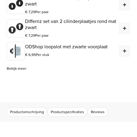
Dif
zwart
€
7,29
Per paar
Differnz set van 2 cilinderplaatjes rond mat
Dif
zwart
€
7,29
Per paar
ODS
ODShop loopslot met zwarte voorplaat
€
6,95
Per stuk
Bekijk meer
Productomschrijving
Productspecificaties
Reviews