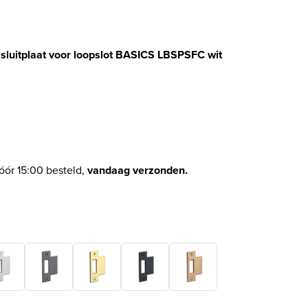
luitplaat voor loopslot BASICS LBSPSFC wit
elijke prijs was: € 4,34.
ge prijs is: € 4,10.
óór 15:00 besteld,
vandaag verzonden.