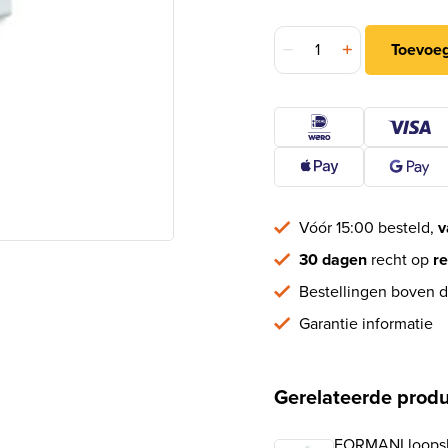
FORMANI rechthoekige sl
Toevoe
Vóór 15:00 besteld,
v
30 dagen
recht op
re
Bestellingen boven d
Garantie informatie
Gerelateerde prod
FORMANI loopsl