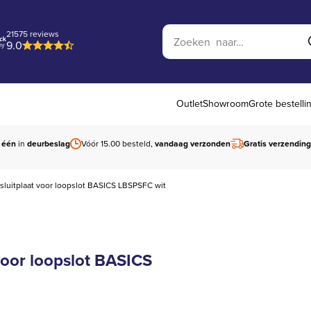
Zoek op website
21575 reviews
9.0
Outlet
Showroom
Grote bestelli
 één
in
deurbeslag
Vóór 15.00 besteld,
vandaag verzonden
Gratis verzending
luitplaat voor loopslot BASICS LBSPSFC wit
oor loopslot BASICS