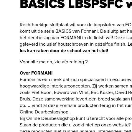
BASICS LBSPSFC w
Rechthoekige sluitplaat wit voor de loopsloten van F
komt uit de serie BASICS van Formani. De sluitplaat hee
het deurbeslag van FORMANI in de finish wit! Deze slu
geleverd inclusief houtschroeven in dezelfde finish.
Le
los kan raken door de schoot van het slot!
Voor alle maten, zie afbeelding 2.
Over FORMANI
Formani is een merk dat zich specialiseert in exclusiev
hoogwaardige interieurconcepten. Zij werken samen m
zoals Piet Boon, Edward van Vliet, Eric Kuster, David
Bruls. Deze samenwerking levert een breed scala aan
op. U vindt al deze Formani producten terug in het ru
Online Deurbeslagshop.
Bij Online Deurbeslagshop kunt u terecht voor alle pr
Staan de producten die u zoekt niet op onze website? D
deze producten niet kunnen leveren. Integendeel zelfs: