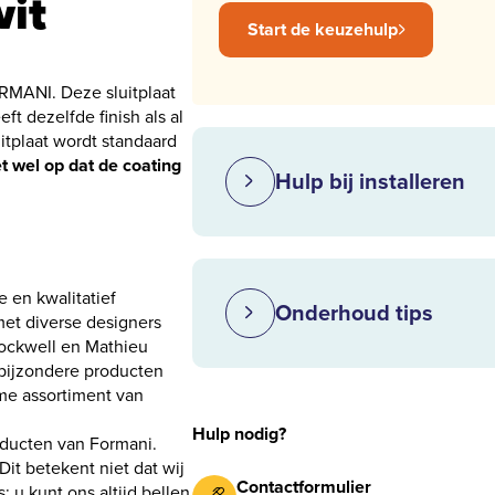
it
Start de keuzehulp
ORMANI. Deze sluitplaat
ft dezelfde finish als al
itplaat wordt standaard
t wel op dat de coating
Hulp bij installeren
e en kwalitatief
Onderhoud tips
et diverse designers
 Rockwell en Mathieu
 bijzondere producten
ime assortiment van
Hulp nodig?
oducten van Formani.
it betekent niet dat wij
Contactformulier
 u kunt ons altijd bellen