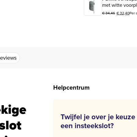
met witte voorpl
€
34,46
€
32,40
Per 
Oorspronkelijke prijs
Huidige prijs is: € 32
eviews
Helpcentrum
kige
Twijfel je over je keuze
slot
een insteekslot?