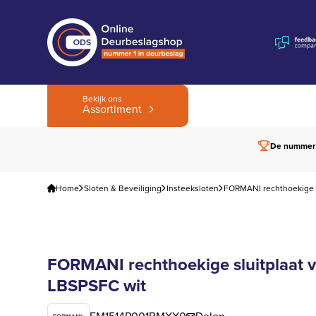
Bekijk ons
Assortiment
De nummer
Home
Sloten & Beveiliging
Insteeksloten
FORMANI rechthoekige s
FORMANI rechthoekige sluitplaat v
LBSPSFC wit