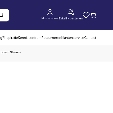
Mijn account
Zakelijk bestellen
Zoeken
ng?
Inspiratie
Kenniscentrum
Retourneren
Klantenservice
Contact
boven 99 euro