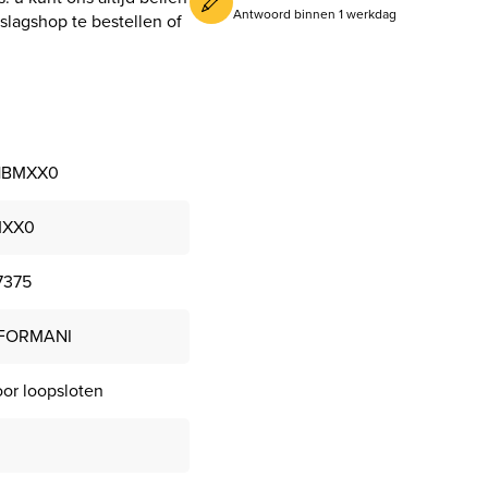
Antwoord binnen 1 werkdag
slagshop te bestellen of
1BMXX0
MXX0
7375
 FORMANI
oor loopsloten