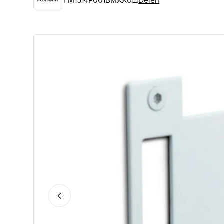
FM1514P001BMXX0
Delen