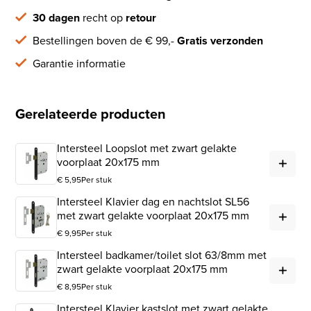
30 dagen
recht op
retour
Bestellingen boven de € 99,-
Gratis verzonden
Garantie informatie
Gerelateerde producten
Intersteel Loopslot met zwart gelakte
Int
voorplaat 20x175 mm
€
5,95
Per stuk
Intersteel Klavier dag en nachtslot SL56
Int
met zwart gelakte voorplaat 20x175 mm
€
9,95
Per stuk
Intersteel badkamer/toilet slot 63/8mm met
Int
zwart gelakte voorplaat 20x175 mm
€
8,95
Per stuk
Intersteel Klavier kastslot met zwart gelakte