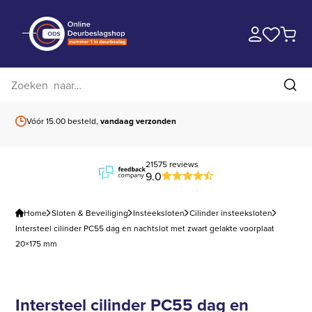
Zoek op website
Zoe
Vóór 15.00 besteld,
vandaag verzonden
Gratis verzending
b
21575 reviews
9.0
Home
Sloten & Beveiliging
Insteeksloten
Cilinder insteeksloten
Intersteel cilinder PC55 dag en nachtslot met zwart gelakte voorplaat
20×175 mm
Intersteel cilinder PC55 dag en