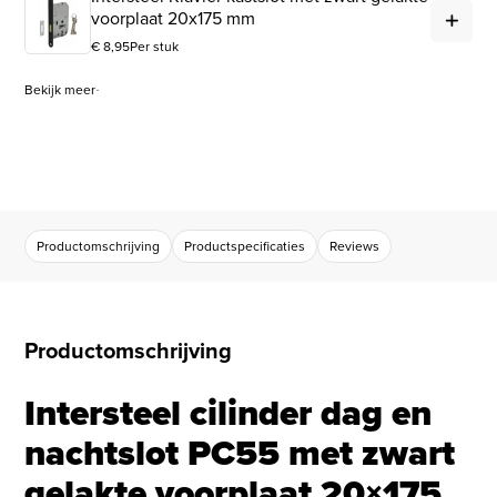
Int
voorplaat 20x175 mm
€
8,95
Per stuk
Bekijk meer
Productomschrijving
Productspecificaties
Reviews
Productomschrijving
Intersteel cilinder dag en
nachtslot PC55 met zwart
gelakte voorplaat 20×175