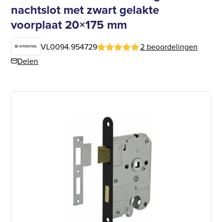
nachtslot met zwart gelakte
voorplaat 20×175 mm
VL0094.954729
2
beoordelingen
Gewaardeerd
1
Delen
5
op 5
gebaseerd
op
klantbeoordeling