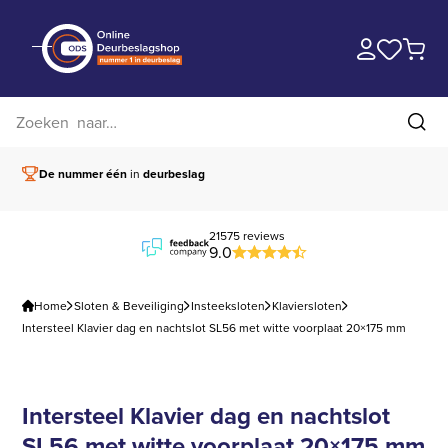
Zoek op website
Zoe
De nummer één
in
deurbeslag
Vóór 15.00 besteld,
21575 reviews
9.0
Home
Sloten & Beveiliging
Insteeksloten
Klaviersloten
Intersteel Klavier dag en nachtslot SL56 met witte voorplaat 20×175 mm
Intersteel Klavier dag en nachtslot
SL56 met witte voorplaat 20×175 mm