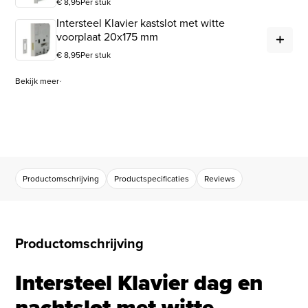
€
8,95
Per stuk
Intersteel Klavier kastslot met witte
Int
voorplaat 20x175 mm
€
8,95
Per stuk
Bekijk meer
Productomschrijving
Productspecificaties
Reviews
Productomschrijving
Intersteel Klavier dag en
nachtslot met witte