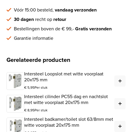
Vóór 15:00 besteld,
vandaag verzonden
30 dagen
recht op
retour
Bestellingen boven de € 99,-
Gratis verzonden
Garantie informatie
Gerelateerde producten
Intersteel Loopslot met witte voorplaat
Int
20x175 mm
€
5,95
Per stuk
Intersteel cilinder PC55 dag en nachtslot
Int
met witte voorplaat 20x175 mm
€
8,95
Per stuk
Intersteel badkamer/toilet slot 63/8mm met
Int
witte voorplaat 20x175 mm