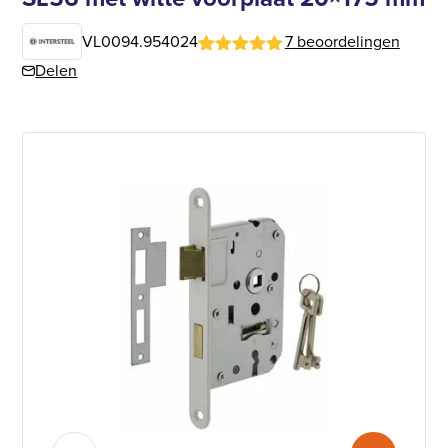
VL0094.954024
7
beoordelingen
Gewaardeerd
6
Delen
5
op 5
gebaseerd
op
klantbeoordelingen