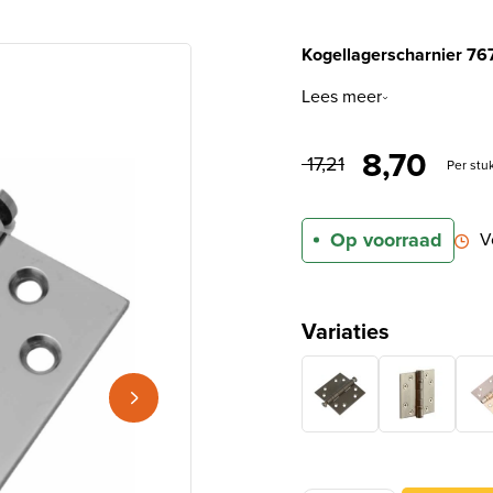
Kogellagerscharnier 76
Lees meer
Oorspronke
Huidi
8,70
17,21
Per stu
Op voorraad
V
Variaties