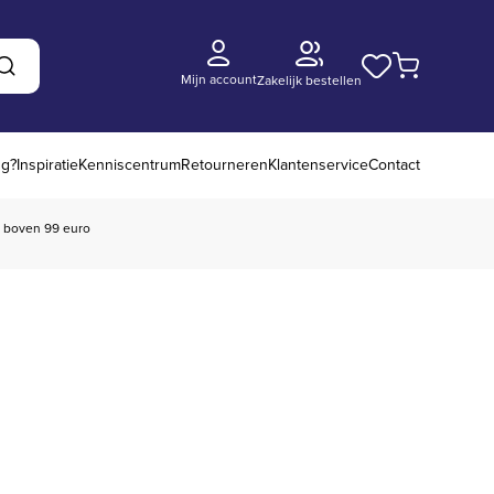
Mijn account
Zakelijk bestellen
Zoeken
ng?
Inspiratie
Kenniscentrum
Retourneren
Klantenservice
Contact
boven 99 euro