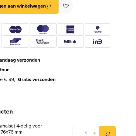
 mm rechte hoek rvs gepolijst aantal
gen aan winkelwagen
andaag verzonden
tour
e € 99,-
Gratis verzonden
ucten
alset 4-delig voor
247WOOD Freesmalset 4-delig
n 76x76 mm