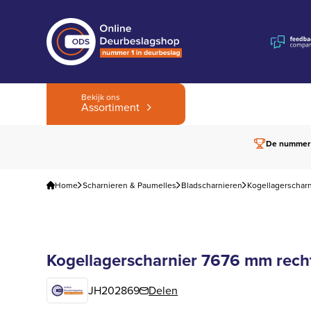
Bekijk ons
Assortiment
De nummer
Home
Scharnieren & Paumelles
Bladscharnieren
Kogellagerschar
Kogellagerscharnier 7676 mm recht
JH202869
Delen