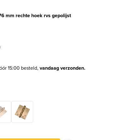
76 mm rechte hoek rvs gepolijst
lijke prijs was: € 17,21.
ge prijs is: € 8,70.
k
óór 15:00 besteld,
vandaag verzonden.