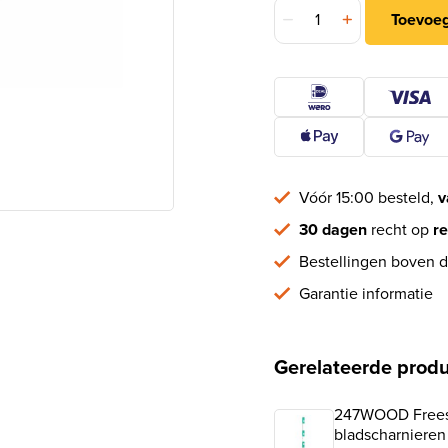
Kogellagerscharnier 7676
Toevoe
Vóór 15:00 besteld,
v
30 dagen
recht op
re
Bestellingen boven d
Garantie informatie
Gerelateerde prod
247WOOD Freesm
bladscharniere