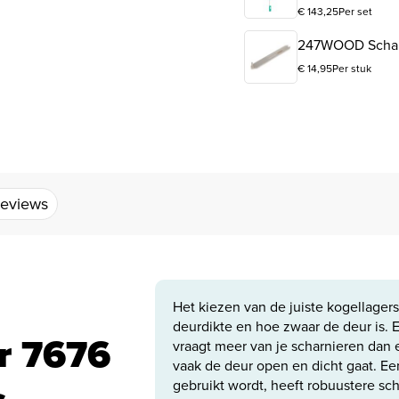
€
143,25
Per set
247WOOD Schar
€
14,95
Per stuk
eviews
Het kiezen van de juiste kogellager
deurdikte en hoe zwaar de deur is. 
r 7676
vraagt meer van je scharnieren dan 
vaak de deur open en dicht gaat. Ee
gebruikt wordt, heeft robuustere scha