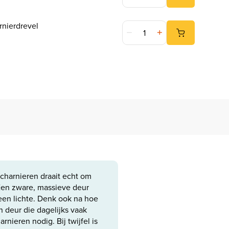
247WOOD Scharnierdrevel aa
nierdrevel
scharnieren draait echt om
Een zware, massieve deur
een lichte. Denk ook na hoe
n deur die dagelijks vaak
rnieren nodig. Bij twijfel is