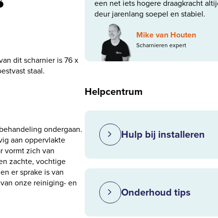
s
een net iets hogere draagkracht altij
deur jarenlang soepel en stabiel.
Mike van Houten
Scharnieren expert
an dit scharnier is 76 x
estvast staal.
Helpcentrum
t behandeling ondergaan.
Hulp bij installeren
vig aan oppervlakte
ar vormt zich van
en zachte, vochtige
en er sprake is van
 van onze reiniging- en
Onderhoud tips