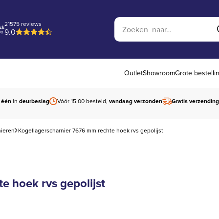
Zoek op website
21575 reviews
9.0
Outlet
Showroom
Grote bestelli
 één
in
deurbeslag
Vóór 15.00 besteld,
vandaag verzonden
Gratis verzending
nieren
Kogellagerscharnier 7676 mm rechte hoek rvs gepolijst
e hoek rvs gepolijst