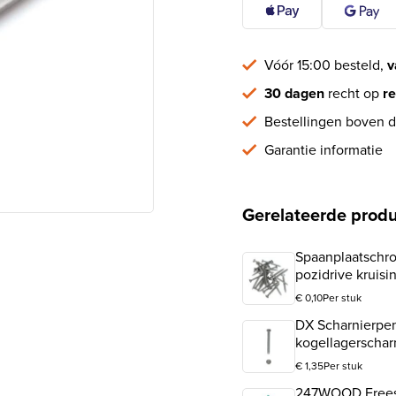
Vóór 15:00 besteld,
v
30 dagen
recht op
re
Bestellingen boven d
Garantie informatie
Gerelateerde prod
Spaanplaatschro
pozidrive kruisi
€
0,10
Per stuk
DX Scharnierpe
kogellagerschar
€
1,35
Per stuk
247WOOD Freesm