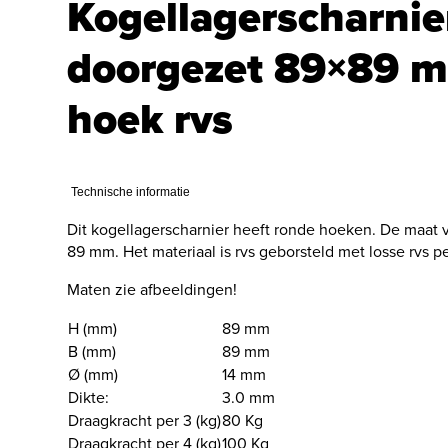
Kogellagerscharnie
doorgezet 89×89 
hoek rvs
Technische informatie
Dit kogellagerscharnier heeft ronde hoeken. De maat va
89 mm. Het materiaal is rvs geborsteld met losse rvs p
Maten zie afbeeldingen!
H (mm)
89 mm
B (mm)
89 mm
Ø (mm)
14 mm
Dikte:
3.0 mm
Draagkracht per 3 (kg)
80 Kg
Draagkracht per 4 (kg)
100 Kg