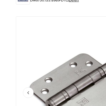
DM6730.133.8989-DT
Delen