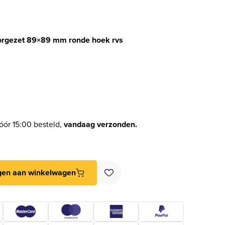
orgezet 89×89 mm ronde hoek rvs
óór 15:00 besteld,
vandaag verzonden.
doorgezet 89x89 mm ronde hoek rvs aantal
gen aan winkelwagen