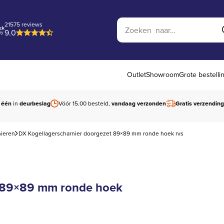
Zoek op website
21575 reviews
9.0
Outlet
Showroom
Grote bestelli
 één
in
deurbeslag
Vóór 15.00 besteld,
vandaag verzonden
Gratis verzending
nieren
DX Kogellagerscharnier doorgezet 89×89 mm ronde hoek rvs
t 89×89 mm ronde hoek