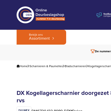
Bekijk ons
Assortiment
De nummer
Home
Scharnieren & Paumelles
Bladscharnieren
Kogellagerschar
DX Kogellagerscharnier doorgeze
rvs