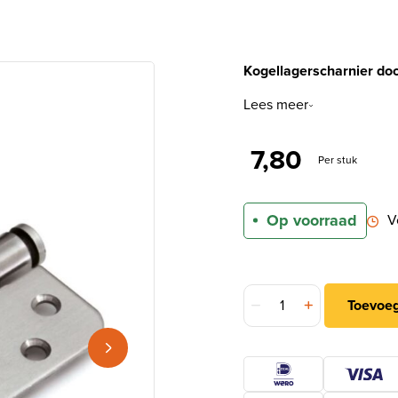
Kogellagerscharnier do
Lees meer
7,80
Per stuk
Op voorraad
V
DX Kogellagerscharnier 
Toevoe