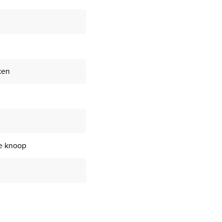
ken
e knoop