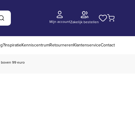
Mijn account
Zakelijk bestellen
Zoeken
ng?
Inspiratie
Kenniscentrum
Retourneren
Klantenservice
Contact
boven 99 euro