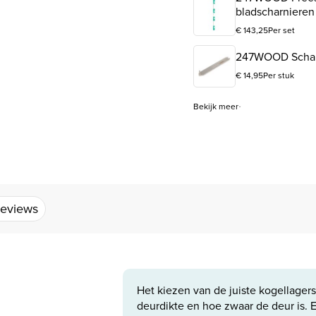
bladscharniere
€
143,25
Per set
247WOOD Schar
€
14,95
Per stuk
Bekijk meer
eviews
Het kiezen van de juiste kogellager
deurdikte en hoe zwaar de deur is. 