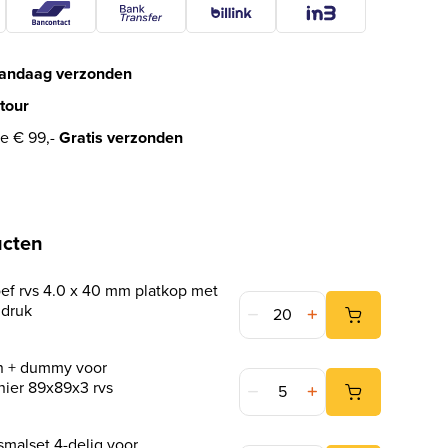
andaag verzonden
tour
e € 99,-
Gratis verzonden
ucten
ef rvs 4.0 x 40 mm platkop met
Spaanplaatschroef rvs 4.0 x 4
ndruk
n + dummy voor
DX Scharnierpen + dummy voor
nier 89x89x3 rvs
alset 4-delig voor