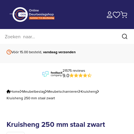
Zoek op website
Zoe
Vóór 15.00 besteld,
vandaag verzonden
Gratis verzending
b
21575 reviews
9.0
Home
Meubelbeslag
Meubelscharnieren
Kruisheng
Kruisheng 250 mm staal zwart
Kruisheng 250 mm staal zwart