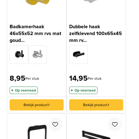
Badkamerhaak
Dubbele haak
46x55x52 mm rvs mat
zelfklevend 100x65x45
goud...
mm rv...
8,95
14,95
Per stuk
Per stuk
Op voorraad
Op voorraad
Bekijk product
Bekijk product