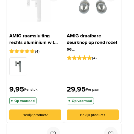
AMIG raamsluiting
AMIG draaibare
rechts aluminium wit...
deurknop op rond rozet
se...
4
4
Gewaardeerd
4
5
op 5
Gewaardeerd
3
gebaseerd
4.67
op 5
op
gebaseerd
klantbeoordelingen
op
klantbeoordelingen
9,95
29,95
Per stuk
Per paar
Op voorraad
Op voorraad
Bekijk product
Bekijk product