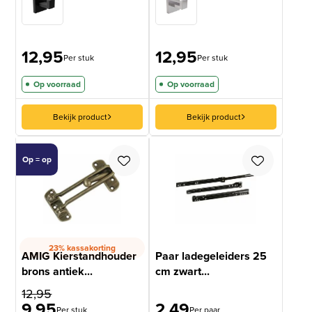
12,95
12,95
Per stuk
Per stuk
Op voorraad
Op voorraad
Bekijk product
Bekijk product
Op = op
23% kassakorting
AMIG Kierstandhouder
Paar ladegeleiders 25
brons antiek...
cm zwart...
12,95
9,95
2,49
Per stuk
Per paar