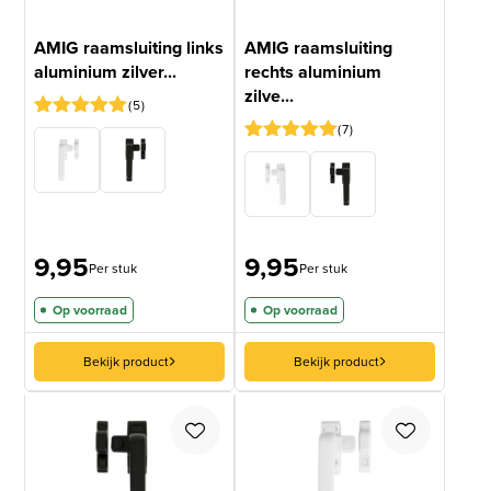
AMIG raamsluiting links
AMIG raamsluiting
aluminium zilver...
rechts aluminium
zilve...
5
7
Gewaardeerd
5
5
op 5
Gewaardeerd
7
gebaseerd
5
op 5
op
gebaseerd
klantbeoordelingen
op
klantbeoordelingen
9,95
9,95
Per stuk
Per stuk
Op voorraad
Op voorraad
Bekijk product
Bekijk product