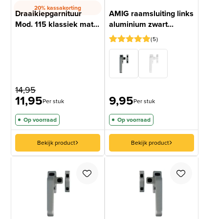
20% kassakorting
Draaikiepgarnituur
AMIG raamsluiting links
Mod. 115 klassiek mat...
aluminium zwart...
5
Gewaardeerd
5
5
op 5
gebaseerd
op
klantbeoordelingen
14,95
11,95
9,95
Per stuk
Per stuk
Op voorraad
Op voorraad
Bekijk product
Bekijk product