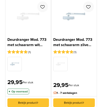
Deurdranger Mod. 773
Deurdranger Mod. 773
met schaararm wit...
met schaararm zilve...
1
1
Gewaardeerd
1
Gewaardeerd
1
5
op 5
5
op 5
gebaseerd
gebaseerd
op
op
klantbeoordeling
klantbeoordeling
29,95
Per stuk
29,95
Per stuk
Op voorraad
1 - 7 werkdagen
Bekijk product
Bekijk product