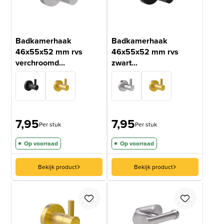
Badkamerhaak
Badkamerhaak
46x55x52 mm rvs
46x55x52 mm rvs
verchroomd...
zwart...
7,95
7,95
Per stuk
Per stuk
Op voorraad
Op voorraad
Bekijk product
Bekijk product