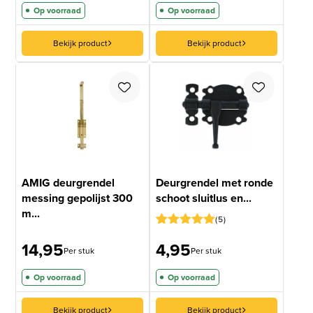
Op voorraad
Op voorraad
Bekijk product
Bekijk product
AMIG deurgrendel
Deurgrendel met ronde
messing gepolijst 300
schoot sluitlus en...
m...
5
Gewaardeerd
4
14,95
4,95
5
op 5
Per stuk
Per stuk
gebaseerd
op
Op voorraad
Op voorraad
klantbeoordelingen
Bekijk product
Bekijk product