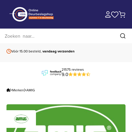
Zoek op website
Zoe
Vóór 15.00 besteld,
vandaag verzonden
Gratis verzending
b
21575 reviews
9.0
Merken
AMIG