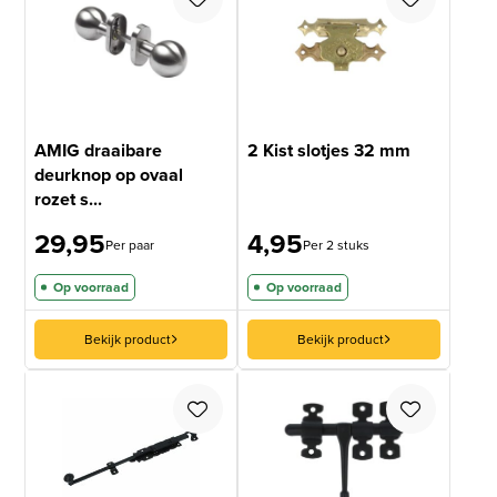
AMIG draaibare
2 Kist slotjes 32 mm
deurknop op ovaal
rozet s...
29,95
4,95
Per paar
Per 2 stuks
Op voorraad
Op voorraad
Bekijk product
Bekijk product