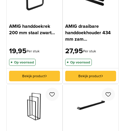
AMIG handdoekrek
AMIG draaibare
200 mm staal zwart...
handdoekhouder 434
mm zam...
19,95
27,95
Per stuk
Per stuk
Op voorraad
Op voorraad
Bekijk product
Bekijk product