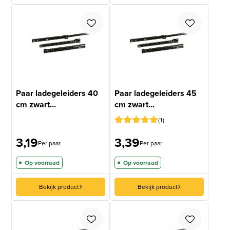
Paar ladegeleiders 40
Paar ladegeleiders 45
cm zwart...
cm zwart...
1
Gewaardeerd
1
3,19
3,39
5
op 5
Per paar
Per paar
gebaseerd
op
Op voorraad
Op voorraad
klantbeoordeling
Bekijk product
Bekijk product