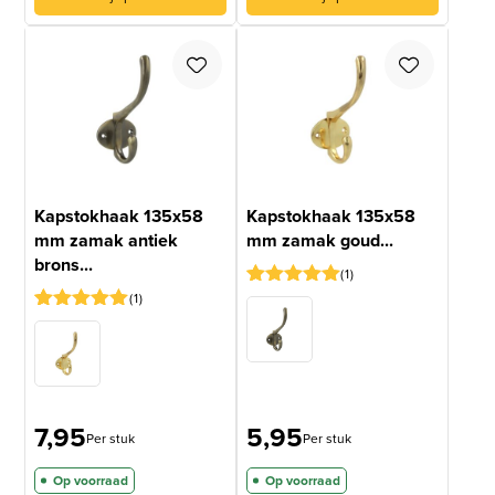
Kapstokhaak 135x58
Kapstokhaak 135x58
mm zamak antiek
mm zamak goud...
brons...
1
1
Gewaardeerd
1
5
op 5
Gewaardeerd
1
gebaseerd
5
op 5
op
gebaseerd
klantbeoordeling
op
klantbeoordeling
7,95
5,95
Per stuk
Per stuk
Op voorraad
Op voorraad