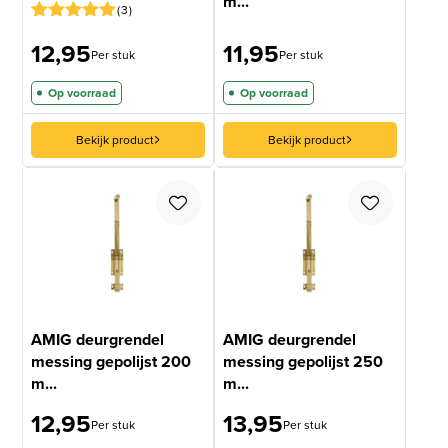
m...
3
Gewaardeerd
2
12,95
11,95
5
op 5
Per stuk
Per stuk
gebaseerd
op
Op voorraad
Op voorraad
klantbeoordelingen
Bekijk product
Bekijk product
AMIG deurgrendel
AMIG deurgrendel
messing gepolijst 200
messing gepolijst 250
m...
m...
12,95
13,95
Per stuk
Per stuk