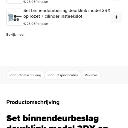
€
25,95
Per paar
Set binnendeurbeslag deurklink model 3RX
Set
op rozet + cilinder insteekslot
€
25,95
Per paar
Bekijk meer
Productomschrijving
Productspecificaties
Reviews
Productomschrijving
Set binnendeurbeslag