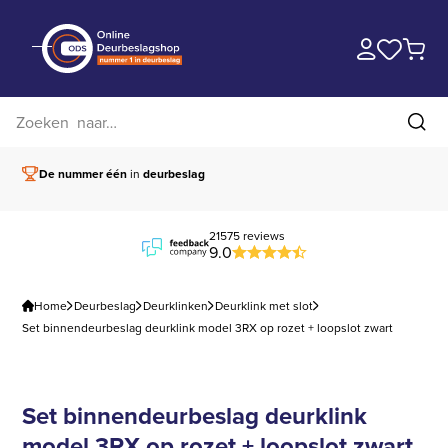
Zoek op website
Zoe
De nummer één
in
deurbeslag
Vóór 15.00 besteld,
21575 reviews
9.0
Home
Deurbeslag
Deurklinken
Deurklink met slot
Set binnendeurbeslag deurklink model 3RX op rozet + loopslot zwart
Set binnendeurbeslag deurklink
model 3RX op rozet + loopslot zwart