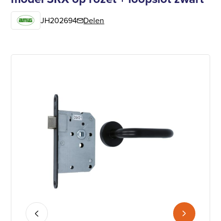
JH202694
Delen