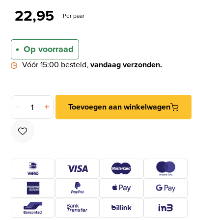
22,95
Per paar
Op voorraad
Vóór 15:00 besteld,
vandaag verzonden.
Set binnendeurbeslag deurklink model 3RX op rozet + loopslo
Toevoegen aan winkelwagen