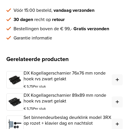
Vóór 15:00 besteld,
vandaag verzonden
30 dagen
recht op
retour
Bestellingen boven de € 99,-
Gratis verzonden
Garantie informatie
Gerelateerde producten
DX Kogellagerscharnier 76x76 mm ronde
DX 
hoek rvs zwart gelakt
€
5,75
Per stuk
DX Kogellagerscharnier 89x89 mm ronde
DX 
hoek rvs zwart gelakt
€
5,75
Per stuk
Set binnendeurbeslag deurklink model 3RX
Set
op rozet + klavier dag en nachtslot