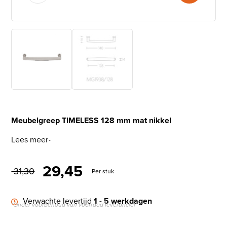
Meubelgreep TIMELESS 128 mm mat nikkel
Lees meer
Oorspronkelijke prijs was: €
Huidige prijs is: € 29
29,45
31,30
Per stuk
Verwachte levertijd
1 - 5 werkdagen
*Onder voorbehoud van voorraad leverancier