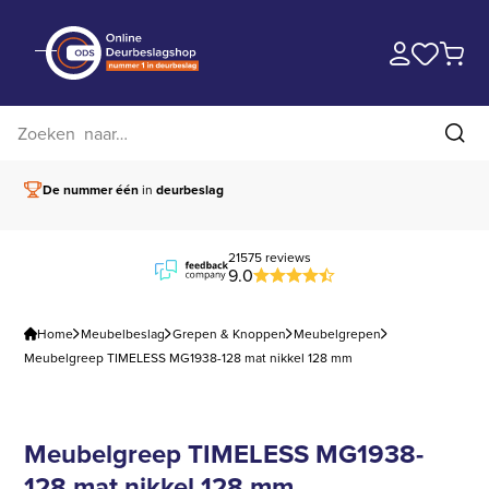
Zoek op website
Zoe
De nummer één
in
deurbeslag
Vóór 15.00 besteld,
21575 reviews
9.0
Home
Meubelbeslag
Grepen & Knoppen
Meubelgrepen
Meubelgreep TIMELESS MG1938-128 mat nikkel 128 mm
Meubelgreep TIMELESS MG1938-
128 mat nikkel 128 mm