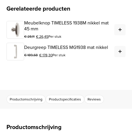
Gerelateerde producten
Meubelknop TIMELESS 1938M nikkel mat
Me
45 mm
€
28,11
€
26,45
Per stuk
Oorspronkelijke prijs was: € 28,11.
Huidige prijs is: € 26,45.
Deu
Deurgreep TIMELESS MG1938 mat nikkel
€
189,68
€
178,30
Per stuk
Oorspronkelijke prijs was: € 189,68.
Huidige prijs is: € 178,30.
Productomschrijving
Productspecificaties
Reviews
Productomschrijving