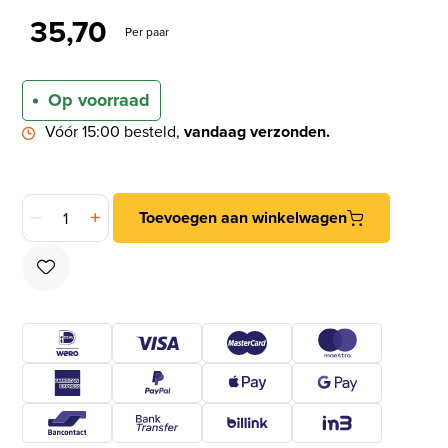
35,70
Per paar
Op voorraad
Vóór 15:00 besteld,
vandaag verzonden.
ODShop deurklink Modern rond op ovaal schild SL56 rvs aant
Toevoegen aan winkelwagen