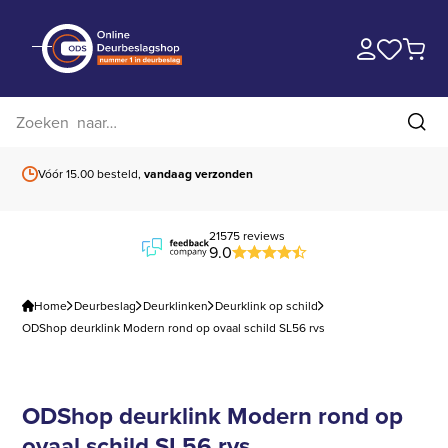
Zoek op website
Zoe
Vóór 15.00 besteld,
vandaag verzonden
Gratis verzending
b
21575 reviews
9.0
Home
Deurbeslag
Deurklinken
Deurklink op schild
ODShop deurklink Modern rond op ovaal schild SL56 rvs
ODShop deurklink Modern rond op
ovaal schild SL56 rvs