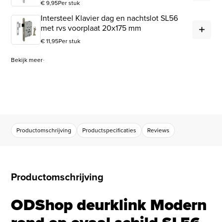
€
9,95
Per stuk
Intersteel Klavier dag en nachtslot SL56
Int
met rvs voorplaat 20x175 mm
€
11,95
Per stuk
Bekijk meer
Productomschrijving
Productspecificaties
Reviews
Productomschrijving
ODShop deurklink Modern