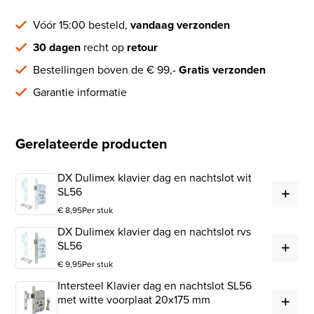
Vóór 15:00 besteld,
vandaag verzonden
30 dagen
recht op
retour
Bestellingen boven de € 99,-
Gratis verzonden
Garantie informatie
Gerelateerde producten
DX Dulimex klavier dag en nachtslot wit
DX 
SL56
€
8,95
Per stuk
DX Dulimex klavier dag en nachtslot rvs
DX 
SL56
€
9,95
Per stuk
Intersteel Klavier dag en nachtslot SL56
Int
met witte voorplaat 20x175 mm