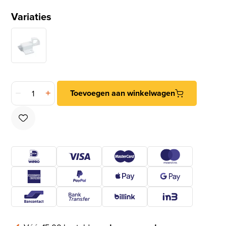
Variaties
Raamknip zwart zonder sluitlus aantal
Toevoegen aan winkelwagen