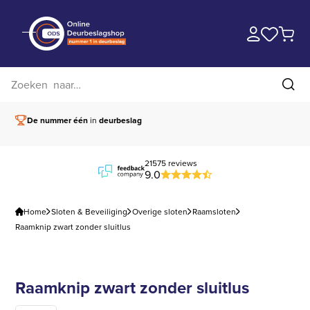
Zoek op website
Zoe
De nummer één
in
deurbeslag
Vóór 15.00 besteld,
21575 reviews
9.0
Home
Sloten & Beveiliging
Overige sloten
Raamsloten
Raamknip zwart zonder sluitlus
Raamknip zwart zonder sluitlus