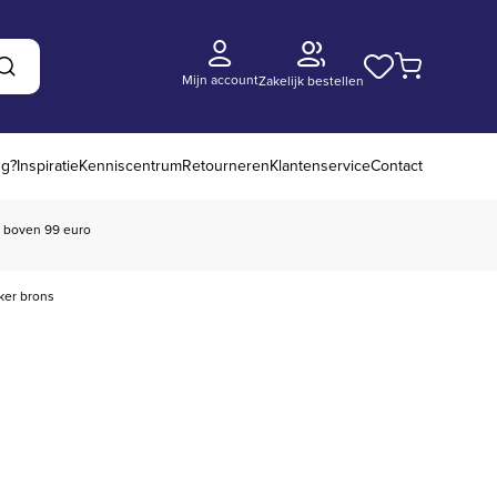
Mijn account
Zakelijk bestellen
Zoeken
ng?
Inspiratie
Kenniscentrum
Retourneren
Klantenservice
Contact
boven 99 euro
ker brons