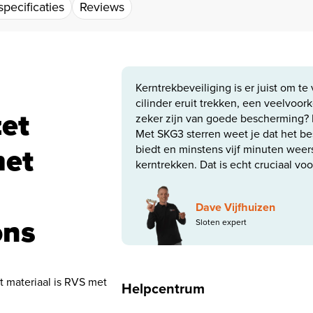
pecificaties
Reviews
Kerntrekbeveiliging is er juist om t
cilinder eruit trekken, een veelvoo
zet
zeker zijn van goede bescherming? 
Met SKG3 sterren weet je dat het be
met
biedt en minstens vijf minuten weer
kerntrekken. Dat is echt cruciaal voor
g
Dave Vijfhuizen
ons
Sloten expert
et materiaal is RVS met
Helpcentrum