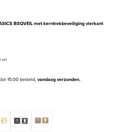
BASICS BSQVEIL met kerntrekbeveiliging vierkant
elijke prijs was: € 95,13.
idige prijs is: € 89,45.
r set
óór 15:00 besteld,
vandaag verzonden.