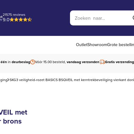
Zoek op website
21575 reviews
9.0
Outlet
Showroom
Grote bestelli
 één
in
deurbeslag
Vóór 15.00 besteld,
vandaag verzonden
Gratis verzending
iging
SKG3 veiligheid-rozet BASICS BSQVEIL met kerntrekbeveiliging vierkant don
VEIL met
r brons