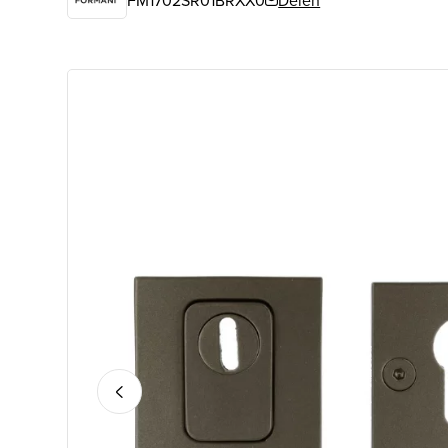
FM1702SR01BRXX0
Delen