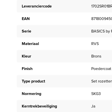
Leveranciercode
1702SR01B
EAN
871800945
Serie
BASICS by
Materiaal
RVS
Kleur
Brons
Finish
Poedercoat
Type product
Set rozette
Normering
SKG3
Kerntrekbeveiliging
Ja