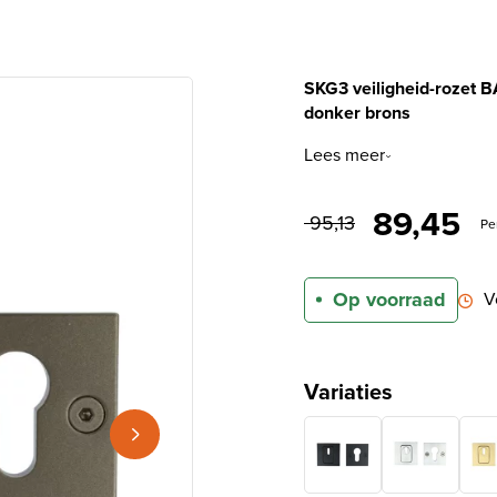
SKG3 veiligheid-rozet 
donker brons
Lees meer
Oorspronk
Hu
89,45
95,13
Pe
Op voorraad
V
Variaties