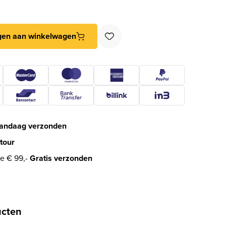
ASICS BSQVEIL met kerntrekbeveiliging vierkant donker brons aa
gen aan winkelwagen
andaag verzonden
tour
e € 99,-
Gratis verzonden
ucten