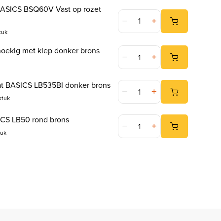
ASICS BSQ60V Vast op rozet
Voordeurknop BASICS BSQ60V 
tuk
 was: € 72,91.
,55.
Briefplaat rechthoekig met kl
thoekig met klep donker brons
Binnen Briefplaat BASICS LB5
at BASICS LB535BI donker brons
stuk
 was: € 124,95.
40.
Beldrukker BASICS LB50 rond 
ICS LB50 rond brons
tuk
 was: € 49,95.
10.