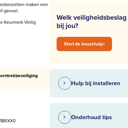
heidsrozetten maken een
ef-gevoel.
Welk veiligheidsbeslag
ie Keurmerk Veilig
bij jou?
Start de keuzehulp
erntrekbeveiliging
Hulp bij installeren
Onderhoud tips
1BRXX0