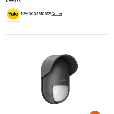
NFA000461051
Delen