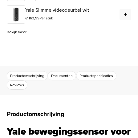
Yal
Yale Slimme videodeurbel wit
€
163,99
Per stuk
Bekijk meer
Productomschrijving
Documenten
Productspecificaties
Reviews
Productomschrijving
Yale bewegingssensor voor