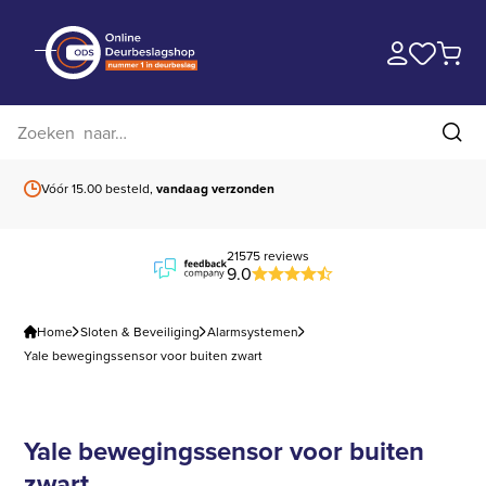
Zoek op website
Zoe
Vóór 15.00 besteld,
vandaag verzonden
Gratis verzending
b
21575 reviews
9.0
Home
Sloten & Beveiliging
Alarmsystemen
Yale bewegingssensor voor buiten zwart
Yale bewegingssensor voor buiten
zwart