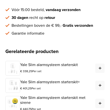
Vóór 15:00 besteld,
vandaag verzonden
30 dagen
recht op
retour
Bestellingen boven de € 99,-
Gratis verzonden
Garantie informatie
Gerelateerde producten
Yal
Yale Slim alarmsysteem starterskit
€
338,25
Per set
Yal
Yale Slim alarmsysteem starterskit+
€
401,25
Per set
Yale Slim alarmsysteem starterskit met
Yal
sirene
€
440,75
Per set