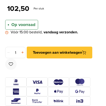
102,50
Per stuk
Op voorraad
Vóór 15:00 besteld,
vandaag verzonden.
Yale bewegingssensor voor buiten zwart aantal
Toevoegen aan winkelwagen