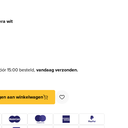
ra wit
óór 15:00 besteld,
vandaag verzonden.
a wit aantal
gen aan winkelwagen