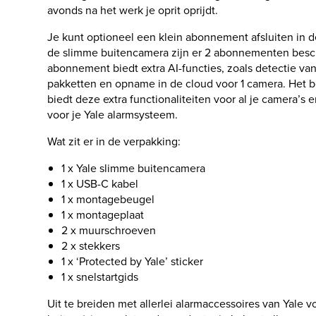
avonds na het werk je oprit oprijdt.
Je kunt optioneel een klein abonnement afsluiten in 
de slimme buitencamera zijn er 2 abonnementen besc
abonnement biedt extra AI-functies, zoals detectie van
pakketten en opname in de cloud voor 1 camera. Het 
biedt deze extra functionaliteiten voor al je camera’s e
voor je Yale alarmsysteem.
Wat zit er in de verpakking:
1 x Yale slimme buitencamera
1 x USB-C kabel
1 x montagebeugel
1 x montageplaat
2 x muurschroeven
2 x stekkers
1 x ‘Protected by Yale’ sticker
1 x snelstartgids
Uit te breiden met allerlei alarmaccessoires van Yale 