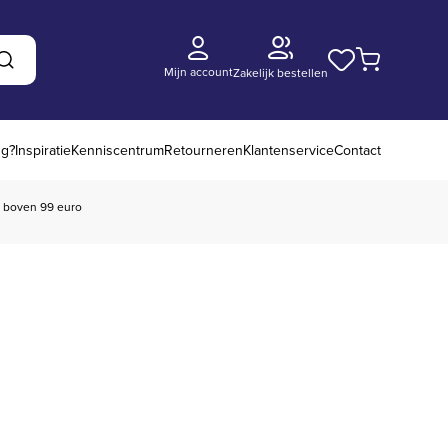
Mijn account
Zakelijk bestellen
Zoeken
ng?
Inspiratie
Kenniscentrum
Retourneren
Klantenservice
Contact
boven 99 euro