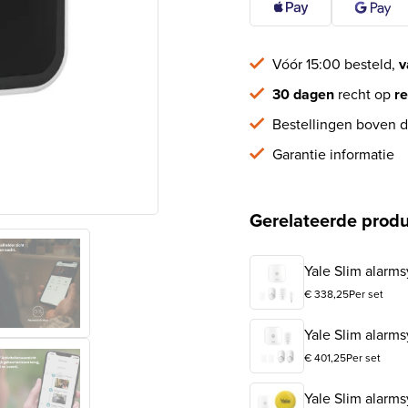
Vóór 15:00 besteld,
v
30 dagen
recht op
re
Bestellingen boven d
Garantie informatie
Gerelateerde prod
Yale Slim alarms
€
338,25
Per set
Yale Slim alarms
€
401,25
Per set
Yale Slim alarms