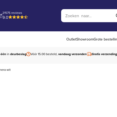
Zoek op website
21575 reviews
9.0
Outlet
Showroom
Grote bestelli
 één
in
deurbeslag
Vóór 15.00 besteld,
vandaag verzonden
Gratis verzending
mera wit