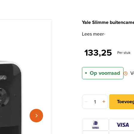
Yale Slimme buitencame
Lees meer
133,25
Per stuk
Op voorraad
V
Yale Slimme buitencamer
Toevoe