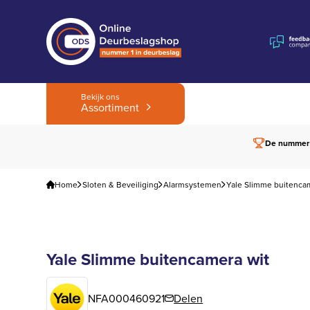
Bekijk ons
Assortiment
De nummer
Home
Sloten & Beveiliging
Alarmsystemen
Yale Slimme buitenca
Yale Slimme buitencamera wit
NFA000460921
Delen