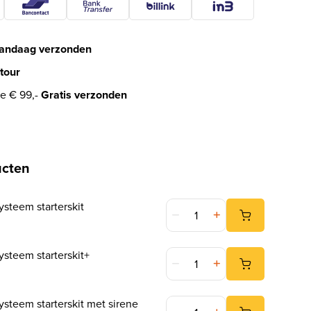
andaag verzonden
tour
e € 99,-
Gratis verzonden
ucten
Yale Slim alarmsysteem starter
ysteem starterskit
Yale Slim alarmsysteem starter
ysteem starterskit+
Yale Slim alarmsysteem starter
ysteem starterskit met sirene