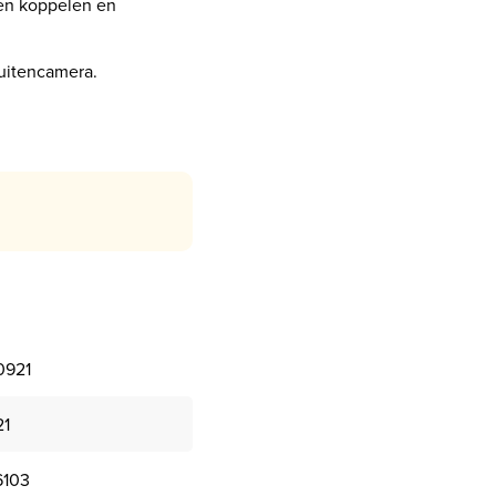
men koppelen en
buitencamera.
921
1
6103