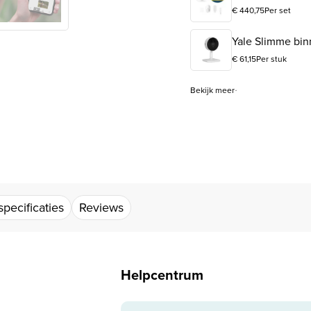
€
440,75
Per set
Yale Slimme bi
€
61,15
Per stuk
Bekijk meer
pecificaties
Reviews
Helpcentrum