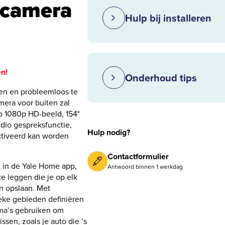
ncamera
Hulp bij installeren
n!
Onderhoud tips
en en probleemloos te
mera voor buiten zal
rp 1080p HD-beeld, 154°
dio gespreksfunctie,
Hulp nodig?
activeerd kan worden
Contactformulier
t in de Yale Home app,
Antwoord binnen 1 werkdag
e leggen die je op elk
n opslaan. Met
eke gebieden definiëren
ma’s gebruiken om
en, zoals je auto die ’s