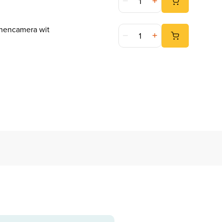
Yale Slimme binnencamera wit
nnencamera wit